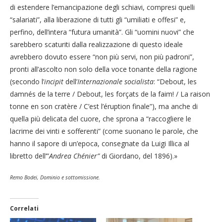
di estendere l’emancipazione degli schiavi, compresi quelli
“salariati”, alla liberazione di tutti gli “umiliati e offesi” e,
perfino, dell’intera “futura umanità”. Gli “uomini nuovi” che
sarebbero scaturiti dalla realizzazione di questo ideale
avrebbero dovuto essere “non più servi, non più padroni”,
pronti all’ascolto non solo della voce tonante della ragione
(secondo l’
incipit
dell’
Internazionale socialista
: “Debout, les
damnés de la terre / Debout, les forçats de la faim! / La raison
tonne en son cratère / C’est l’éruption finale”), ma anche di
quella più delicata del cuore, che sprona a “raccogliere le
lacrime dei vinti e sofferenti” (come suonano le parole, che
hanno il sapore di un’epoca, consegnate da Luigi Illica al
libretto dell’”
Andrea Chénier”
di Giordano, del 1896).»
Remo Bodei, Dominio e sottomissione.
Correlati