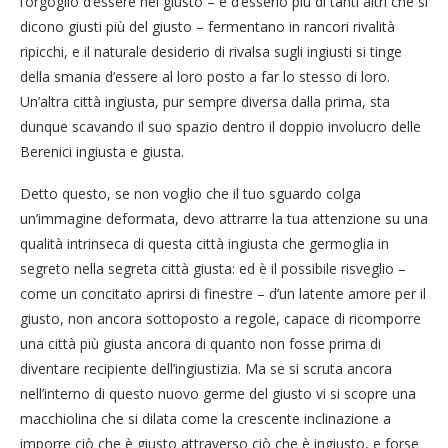
l’orgoglio d’essere nel giusto – e d’esserlo più di tanti altri che si
dicono giusti più del giusto – fermentano in rancori rivalità
ripicchi, e il naturale desiderio di rivalsa sugli ingiusti si tinge
della smania d’essere al loro posto a far lo stesso di loro.
Un’altra città ingiusta, pur sempre diversa dalla prima, sta
dunque scavando il suo spazio dentro il doppio involucro delle
Berenici ingiusta e giusta.
Detto questo, se non voglio che il tuo sguardo colga
un’immagine deformata, devo attrarre la tua attenzione su una
qualità intrinseca di questa città ingiusta che germoglia in
segreto nella segreta città giusta: ed è il possibile risveglio –
come un concitato aprirsi di finestre – d’un latente amore per il
giusto, non ancora sottoposto a regole, capace di ricomporre
una città più giusta ancora di quanto non fosse prima di
diventare recipiente dell’ingiustizia. Ma se si scruta ancora
nell’interno di questo nuovo germe del giusto vi si scopre una
macchiolina che si dilata come la crescente inclinazione a
imporre ciò che è giusto attraverso ciò che è ingiusto, e forse