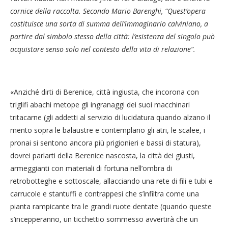
cornice della raccolta. Secondo Mario Barenghi, “Quest’opera
costituisce una sorta di summa dell’immaginario calviniano, a
partire dal simbolo stesso della città: l’esistenza del singolo può
acquistare senso solo nel contesto della vita di relazione”.
«Anziché dirti di Berenice, città ingiusta, che incorona con
triglifi abachi metope gli ingranaggi dei suoi macchinari
tritacarne (gli addetti al servizio di lucidatura quando alzano il
mento sopra le balaustre e contemplano gli atri, le scalee, i
pronai si sentono ancora più prigionieri e bassi di statura),
dovrei parlarti della Berenice nascosta, la città dei giusti,
armeggianti con materiali di fortuna nell’ombra di
retrobotteghe e sottoscale, allacciando una rete di fili e tubi e
carrucole e stantuffi e contrappesi che s’infiltra come una
pianta rampicante tra le grandi ruote dentate (quando queste
s’incepperanno, un ticchettio sommesso avvertirà che un