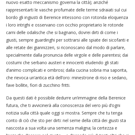
nuovo esatto meccanismo governa la città); anziché
rappresentarti le vasche profumate delle terme sdraiati sul cui
bordo gli ingiusti di Berenice intessono con rotonda eloquenza
i loro intrighi e osservano con occhio proprietario le rotonde
carni delle odalische che si bagnano, dovrei dirti di come i
giusti, sempre guardinghi per sottrarsi alle spiate dei sicofanti e
alle retate dei giannizzeri, si riconoscano dal modo di parlare,
specialmente dalla pronuncia delle virgole e delle parentesi; dai
costumi che serbano austeri e innocenti eludendo gli stati
d’animo complicati e ombrosi; dalla cucina sobria ma saporita,
che rievoca un’antica età dell’oro: minestrone di riso e sedano,
fave bollite, fiori di zucchino fritti.
Da questi dati è possibile dedurre un’immagine della Berenice
futura, che ti avvicinerà alla conoscenza del vero più d’ogni
notizia sulla città quale oggi si mostra. Sempre che tu tenga
conto di ciò che sto per dirti: nel seme della città dei giusti sta
nascosta a sua volta una semenza maligna; la certezza e