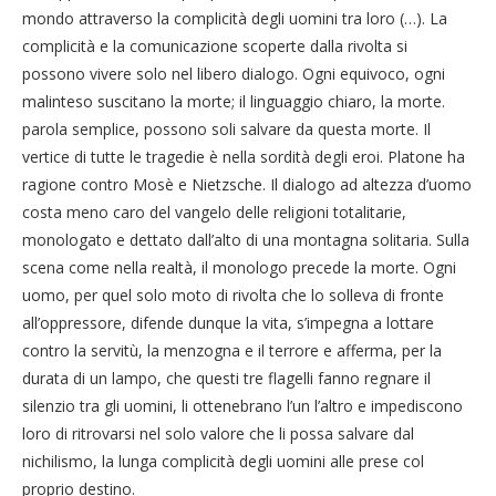
mondo attraverso la complicità degli uomini tra loro (…). La
complicità e la comunicazione scoperte dalla rivolta si
possono vivere solo nel libero dialogo. Ogni equivoco, ogni
malinteso suscitano la morte; il linguaggio chiaro, la morte.
parola semplice, possono soli salvare da questa morte. Il
vertice di tutte le tragedie è nella sordità degli eroi. Platone ha
ragione contro Mosè e Nietzsche. Il dialogo ad altezza d’uomo
costa meno caro del vangelo delle religioni totalitarie,
monologato e dettato dall’alto di una montagna solitaria. Sulla
scena come nella realtà, il monologo precede la morte. Ogni
uomo, per quel solo moto di rivolta che lo solleva di fronte
all’oppressore, difende dunque la vita, s’impegna a lottare
contro la servitù, la menzogna e il terrore e afferma, per la
durata di un lampo, che questi tre flagelli fanno regnare il
silenzio tra gli uomini, li ottenebrano l’un l’altro e impediscono
loro di ritrovarsi nel solo valore che li possa salvare dal
nichilismo, la lunga complicità degli uomini alle prese col
proprio destino.