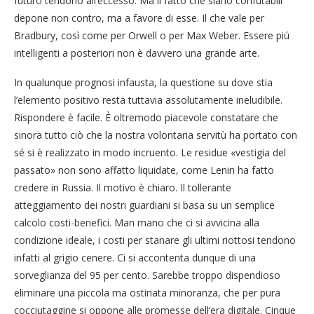
futuro tendono all’eccesso. Ma il fatto che siano confutabili
depone non contro, ma a favore di esse. Il che vale per
Bradbury, così come per Orwell o per Max Weber. Essere piú
intelligenti a posteriori non è davvero una grande arte.
In qualunque prognosi infausta, la questione su dove stia
l’elemento positivo resta tuttavia assolutamente ineludibile.
Rispondere è facile. È oltremodo piacevole constatare che
sinora tutto ciò che la nostra volontaria servitù ha portato con
sé si è realizzato in modo incruento. Le residue «vestigia del
passato» non sono affatto liquidate, come Lenin ha fatto
credere in Russia. Il motivo è chiaro. Il tollerante
atteggiamento dei nostri guardiani si basa su un semplice
calcolo costi-benefici. Man mano che ci si avvicina alla
condizione ideale, i costi per stanare gli ultimi riottosi tendono
infatti al grigio cenere. Ci si accontenta dunque di una
sorveglianza del 95 per cento. Sarebbe troppo dispendioso
eliminare una piccola ma ostinata minoranza, che per pura
cocciutaggine si oppone alle promesse dell’era digitale. Cinque