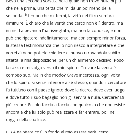
Bevo una seconda sorsata nella quale non trovo nulla di più
che nella prima, una terza che mi dà un po’ meno della
seconda. È tempo che mi fermi, la virtù del filtro sembra
diminuire. È chiaro che la verità che cerco non è lì dentro, ma
in me. La bevanda l’ha risvegliata, ma non la conosce, e non
può che ripetere indefinitamente, ma con sempre minor forza,
la stessa testimonianza che io non riesco a interpretare e che
vorrei almeno poterle chiedere di nuovo ritrovandola subito
intatta, a mia disposizione, per un chiarimento decisivo. Poso
la tazza e mi volgo verso il mio spirito. Trovare la verità è
compito suo. Ma in che modo? Grave incertezza, ogni volta
che lo spirito si sente inferiore a sé stesso; quando il cercatore
fa tutt’uno con il paese ignoto dove la ricerca deve aver luogo
e dove tutto il suo bagaglio non gli servirà a nulla. Cercare? Di
più: creare. Eccolo faccia a faccia con qualcosa che non esiste
ancora e che lui solo può realizzare e far entrare, poi, nel
raggio della sua luce.
(…) A palpitare così in fondo al mio essere sarà, certo,