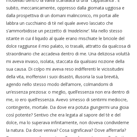
modellati dentro la valva scanalata di una “cappasanta”. E
subito, meccanicamente, oppresso dalla giornata uggiosa e
dalla prospettiva di un domani malinconico, mi portai alle
labbra un cucchiaino di tè nel quale avevo lasciato che
s’ammorbidisse un pezzetto di
‘madeleine’
. Ma nello stesso
istante in cui il liquido al quale erano mischiate le briciole del
dolce raggiunse il mio palato, io trasalii, attratto da qualcosa di
straordinario che accadeva dentro di me. Una deliziosa voluttà
mi aveva invaso, isolata, staccata da qualsiasi nozione della
sua causa. Di colpo mi aveva reso indifferenti le vicissitudini
della vita, inoffensivi i suoi disastri, illusoria la sua brevità,
agendo nello stesso modo dell’amore, colmandomi di
un’essenza preziosa: o meglio, quell’essenza non era dentro di
me,
io
ero quell’essenza. Avevo smesso di sentirmi mediocre,
contingente, mortale. Da dove era potuta giungermi una gioia
così potente? Sentivo che era legata al sapore del tè e del
dolce, ma lo superava infinitamente, non doveva condividerne
la natura. Da dove veniva? Cosa significava? Dove afferrarla?