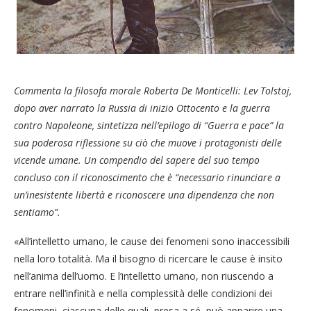
Commenta la filosofa morale Roberta De Monticelli: Lev Tolstoj,
dopo aver narrato la Russia di inizio Ottocento e la guerra
contro Napoleone, sintetizza nell’epilogo di “Guerra e pace” la
sua poderosa riflessione su ciò che muove i protagonisti delle
vicende umane. Un compendio del sapere del suo tempo
concluso con il riconoscimento che è “necessario rinunciare a
un’inesistente libertà e riconoscere una dipendenza che non
sentiamo”.
«All’intelletto umano, le cause dei fenomeni sono inaccessibili
nella loro totalità. Ma il bisogno di ricercare le cause è insito
nell’anima dell’uomo. E l’intelletto umano, non riuscendo a
entrare nell’infinità e nella complessità delle condizioni dei
fenomeni, ciascuna delle quali, presa a sé, può apparire una