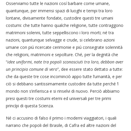
Osserviamo tutte le nazioni cosí barbare come umane,
quantunque, per immensi spazi di luoghi e tempi tra loro
lontane, divisamente fondate, custodire questi tre umani
costumi: che tutte hanno qualche religione, tutte contraggono
matrimoni solenni, tutte seppelliscono i loro morti; né tra
nazioni, quantunque selvagge e crude, si celebrano azioni
umane con piú ricercate cerimonie e piú consegrate solennità
che religioni, matrimoni e sepolture. Ché, per la degnità che
“
idee uniformi, nate tra popoli sconosciuti tra loro, debbon aver
un principio comune di vero
”, dee essere stato dettato a tutte:
che da queste tre cose incominciò appo tutte l’umanità, e per
ciò si debbano santissimamente custodire da tutte perché ‘l
mondo non s’infierisca e si rinselvi di nuovo. Perciò abbiamo
presi questi tre costumi eterni ed universali per tre primi
princípi di questa Scienza.
Né ci accusino di falso il primo i moderni viaggiatori, i quali
narrano che popoli del Brasile, di Cafra ed altre nazioni del