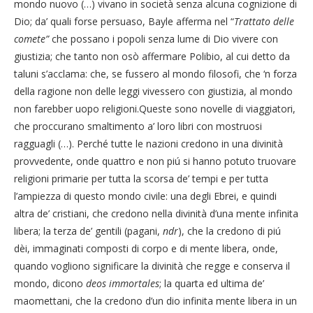
mondo nuovo (…) vivano in società senza alcuna cognizione di
Dio; da’ quali forse persuaso, Bayle afferma nel “
Trattato delle
comete”
che possano i popoli senza lume di Dio vivere con
giustizia; che tanto non osò affermare Polibio, al cui detto da
taluni s’acclama: che, se fussero al mondo filosofi, che ‘n forza
della ragione non delle leggi vivessero con giustizia, al mondo
non farebber uopo religioni.Queste sono novelle di viaggiatori,
che proccurano smaltimento a’ loro libri con mostruosi
ragguagli (…). Perché tutte le nazioni credono in una divinità
provvedente, onde quattro e non piú si hanno potuto truovare
religioni primarie per tutta la scorsa de’ tempi e per tutta
l’ampiezza di questo mondo civile: una degli Ebrei, e quindi
altra de’ cristiani, che credono nella divinità d’una mente infinita
libera; la terza de’ gentili (pagani,
ndr
), che la credono di piú
dèi, immaginati composti di corpo e di mente libera, onde,
quando vogliono significare la divinità che regge e conserva il
mondo, dicono
deos immortales
; la quarta ed ultima de’
maomettani, che la credono d’un dio infinita mente libera in un