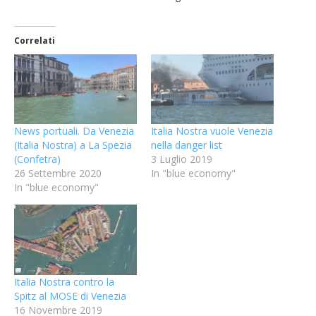
Correlati
News portuali. Da Venezia
Italia Nostra vuole Venezia
(Italia Nostra) a La Spezia
nella danger list
(Confetra)
3 Luglio 2019
26 Settembre 2020
In "blue economy"
In "blue economy"
Italia Nostra contro la
Spitz al MOSE di Venezia
16 Novembre 2019