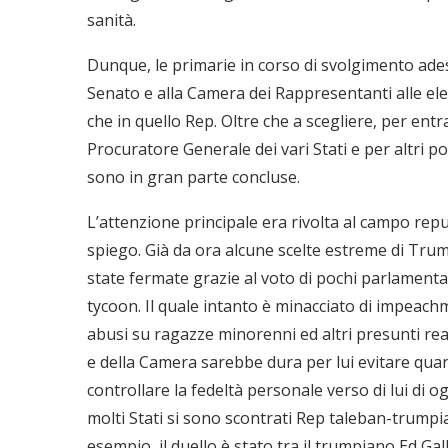
sanità.
Dunque, le primarie in corso di svolgimento adess
Senato e alla Camera dei Rappresentanti alle el
che in quello Rep. Oltre che a scegliere, per entra
Procuratore Generale dei vari Stati e per altri post
sono in gran parte concluse.
L’attenzione principale era rivolta al campo repu
spiego. Già da ora alcune scelte estreme di Trump
state fermate grazie al voto di pochi parlamentar
tycoon. Il quale intanto è minacciato di impeachm
abusi su ragazze minorenni ed altri presunti rea
e della Camera sarebbe dura per lui evitare qua
controllare la fedeltà personale verso di lui di o
molti Stati si sono scontrati Rep taleban-trumpia
esempio, il duello è stato tra il trumpiano Ed Ga