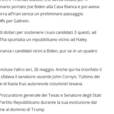
vevano portato Joe Biden alla Casa Bianca e poi aveva
erra all’Iran senza un preliminare passaggio
54% per Gallrein.
i dollari per sostenere i suoi candidati. E questi, ad
l’ha spuntata un repubblicano vicino ad Haley.
nza i candidati vicini a Biden, pur se in un quadro
ncluse l’altro ieri, 26 maggio. Anche qui ha trionfato il
fidava il senatore uscente John Cornyn, ‘l’ultimo dei
ne di Kavla Kuo autorevole columnist texana.
Procuratore generale del Texas e Senatore degli Stati
 Partito Repubblicano durante la sua evoluzione dal
“Un’Ape tra le pagine”, prestito
“Il respiro del mare”, personale
Una barca entra nel Fiordo di
Nuova tanker in acciaio inox
“La Grazia” di Sorrentino
“La Grazia” di Sorrentino
ine al dominio di Trump.
presentato da Milvia Marigliano
presentato da Milvia Marigliano
di Terry Mangiatordi
digitale gratuito e...
Crapolla violando...
per la Navalmed