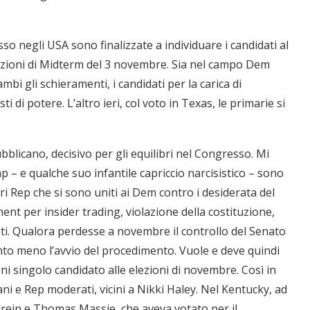
o negli USA sono finalizzate a individuare i candidati al
ezioni di Midterm del 3 novembre. Sia nel campo Dem
mbi gli schieramenti, i candidati per la carica di
i di potere. L’altro ieri, col voto in Texas, le primarie si
bblicano, decisivo per gli equilibri nel Congresso. Mi
 – e qualche suo infantile capriccio narcisistico – sono
i Rep che si sono uniti ai Dem contro i desiderata del
ent per insider trading, violazione della costituzione,
ti. Qualora perdesse a novembre il controllo del Senato
nto meno l’avvio del procedimento. Vuole e deve quindi
gni singolo candidato alle elezioni di novembre. Così in
ni e Rep moderati, vicini a Nikki Haley. Nel Kentucky, ad
llrein e Thomas Massie, che aveva votato per il