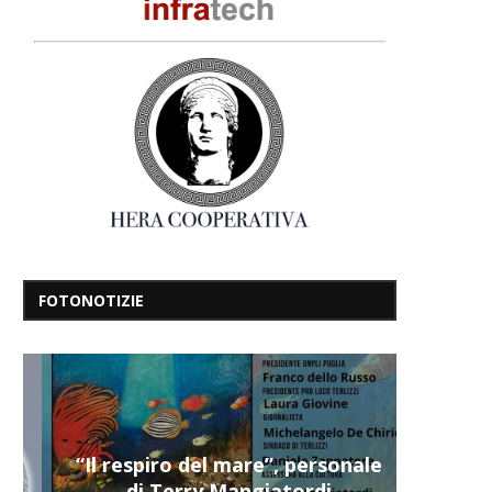
FOTONOTIZIE
“Il respiro del mare”, personale
di Terry Mangiatordi