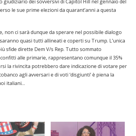
 giudiziario dei sovversivi di Capitol Hill nel gennaio del
rso le sue prime elezioni da quarant’anni a questa
e, non ci sarà dunque da sperare nel possibile dialogo
o saranno quasi tutti allineati e coperti su Trump. L’unica
 più sfide dirette Dem V/s Rep. Tutto sommato
sconfitti alle primarie, rappresentano comunque il 35%
si la rivincita potrebbero dare indicazione di votare per
obanco agli avversari e di voti ‘disgiunti’ è piena la
i italiani…