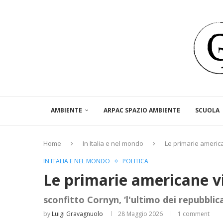
AMBIENTE
ARPAC SPAZIO AMBIENTE
SCUOLA
Home
In Italia e nel mondo
Le primarie americ
IN ITALIA E NEL MONDO
POLITICA
Le primarie americane v
sconfitto Cornyn, ‘l'ultimo dei repubblic
by
Luigi Gravagnuolo
28 Maggio 2026
1 comment