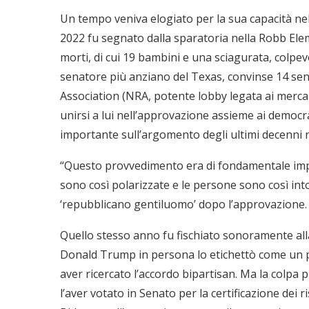
Un tempo veniva elogiato per la sua capacità nel f
2022 fu segnato dalla sparatoria nella Robb Elem
morti, di cui 19 bambini e una sciagurata, colpevo
senatore più anziano del Texas, convinse 14 sena
Association (NRA, potente lobby legata ai mercant
unirsi a lui nell’approvazione assieme ai democrat
importante sull’argomento degli ultimi decenni 
“Questo provvedimento era di fondamentale impo
sono così polarizzate e le persone sono così intoll
‘repubblicano gentiluomo’ dopo l’approvazione.
Quello stesso anno fu fischiato sonoramente all
Donald Trump in persona lo etichettò come un p
aver ricercato l’accordo bipartisan. Ma la colpa 
l’aver votato in Senato per la certificazione dei r