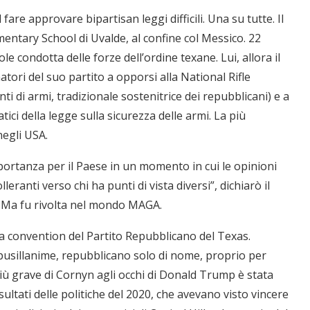
are approvare bipartisan leggi difficili. Una su tutte. Il
entary School di Uvalde, al confine col Messico. 22
le condotta delle forze dell’ordine texane. Lui, allora il
tori del suo partito a opporsi alla National Rifle
i di armi, tradizionale sostenitrice dei repubblicani) e a
ici della legge sulla sicurezza delle armi. La più
negli USA.
rtanza per il Paese in un momento in cui le opinioni
eranti verso chi ha punti di vista diversi”, dichiarò il
 Ma fu rivolta nel mondo MAGA.
a convention del Partito Repubblicano del Texas.
usillanime, repubblicano solo di nome, proprio per
più grave di Cornyn agli occhi di Donald Trump è stata
isultati delle politiche del 2020, che avevano visto vincere