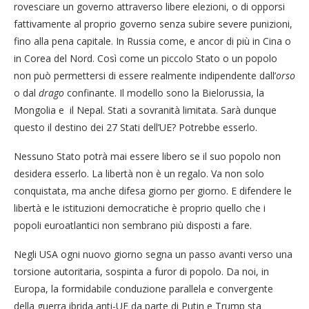
rovesciare un governo attraverso libere elezioni, o di opporsi
fattivamente al proprio governo senza subire severe punizioni,
fino alla pena capitale. In Russia come, e ancor di più in Cina o
in Corea del Nord. Così come un piccolo Stato o un popolo
non può permettersi di essere realmente indipendente dall’
orso
o dal
drago
confinante. Il modello sono la Bielorussia, la
Mongolia e il Nepal. Stati a sovranità limitata. Sarà dunque
questo il destino dei 27 Stati dell’UE? Potrebbe esserlo.
Nessuno Stato potrà mai essere libero se il suo popolo non
desidera esserlo. La libertà non è un regalo. Va non solo
conquistata, ma anche difesa giorno per giorno. E difendere le
libertà e le istituzioni democratiche è proprio quello che i
popoli euroatlantici non sembrano più disposti a fare.
Negli USA ogni nuovo giorno segna un passo avanti verso una
torsione autoritaria, sospinta a furor di popolo. Da noi, in
Europa, la formidabile conduzione parallela e convergente
della guerra ibrida anti-UE da parte di Putin e Trump sta