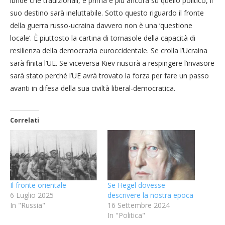
ibride che tradizionali, e prima e più ancora su quello politico, il
suo destino sarà ineluttabile. Sotto questo riguardo il fronte
della guerra russo-ucraina davvero non è una ‘questione
locale’. È piuttosto la cartina di tornasole della capacità di
resilienza della democrazia euroccidentale. Se crolla l’Ucraina
sarà finita l’UE. Se viceversa Kiev riuscirà a respingere l’invasore
sarà stato perché l’UE avrà trovato la forza per fare un passo
avanti in difesa della sua civiltà liberal-democratica.
Correlati
Il fronte orientale
Se Hegel dovesse
6 Luglio 2025
descrivere la nostra epoca
In "Russia"
16 Settembre 2024
In "Politica"