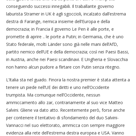
conseguendo successi innegabili. Il traballante governo
laburista Stramer in UK è agli sgoccioli, incalzato dall’estrema
destra di Farange, nemica insieme dell’Europa e della
democrazia; in Francia il governo Le Pen è alle porte, e
promette di aprire .. le porte a Putin; in Germania, che è uno
Stato federale, molti Länder sono già nelle mani dell’AfD,
partito nemico dell’UE e della democrazia; così nei Paesi Bassi,
in Austria, anche nei Paesi scandinavi. E Ungheria e Slovacchia
non hanno alcun pudore a flirtare con Putin senza ritegno.
L’Italia sta nel guado. Finora la nostra premier è stata attenta a
tenere un piede nell’UE dei diritti e uno nell’Occidente
trumpista. Ma comunque nell’Occidente, nessun
ammiccamento allo zar, contrariamente al suo vice Matteo
Salvini. Gliene va dato atto. Recentemente però, forse anche
per contenere il tentativo di sfondamento del duo Salvini-
Vannacci nel suo elettorato, ammicca con sempre maggiore
evidenza alla rete dell’estrema destra europea e USA. Vanno