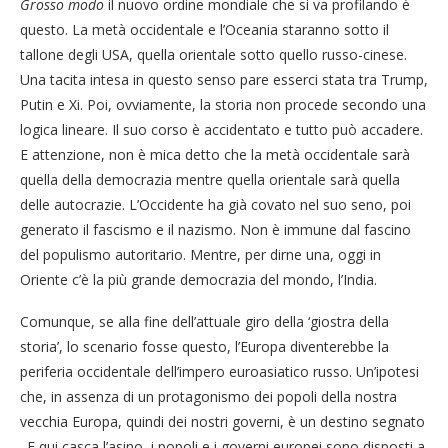
Grosso modo
il nuovo ordine mondiale che si va profilando è
questo. La metà occidentale e l’Oceania staranno sotto il
tallone degli USA, quella orientale sotto quello russo-cinese.
Una tacita intesa in questo senso pare esserci stata tra Trump,
Putin e Xi. Poi, ovviamente, la storia non procede secondo una
logica lineare. Il suo corso è accidentato e tutto può accadere.
E attenzione, non è mica detto che la metà occidentale sarà
quella della democrazia mentre quella orientale sarà quella
delle autocrazie. L’Occidente ha già covato nel suo seno, poi
generato il fascismo e il nazismo. Non è immune dal fascino
del populismo autoritario. Mentre, per dirne una, oggi in
Oriente c’è la più grande democrazia del mondo, l’India.
Comunque, se alla fine dell’attuale giro della ‘giostra della
storia’, lo scenario fosse questo, l’Europa diventerebbe la
periferia occidentale dell’impero euroasiatico russo. Un’ipotesi
che, in assenza di un protagonismo dei popoli della nostra
vecchia Europa, quindi dei nostri governi, è un destino segnato
. E qui casca l’asino, i popoli e i governi europei sono disposti a