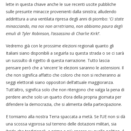
lette in questa chiave anche le sue recenti uscite pubbliche
sulle presunte minacce provenienti dalla sinistra; alludendo
addirittura a una ventilata ripresa degli anni di piombo: ‘
Ci state
minacciando, ma noi non arretriamo, non abbiamo paura degli
emuli di Tyler Robinson, l’assassino di Charlie Kirk!
’.
Vedremo già con le prossime elezioni regionali quanto gli
Italiani siano disponibili a seguirla su questa strada o se ci sarà
un sussulto di rigetto di questa narrazione. Tutto lascia
pensare però che a ‘vincere’ le elezioni saranno le astensioni. Il
che non significa affatto che coloro che non si recheranno ai
seggi elettorali siano oppositori dell’attuale maggioranza.
Tutt’altro, significa solo che non ritengono che valga la pena di
perdere anche solo un quarto d’ora della propria giornata per
difendere la democrazia, che si alimenta della partecipazione.
E torniamo alla nostra Terra spaccata a metà. Se l’UE non si dà
una scossa vigorosa sul terreno delle dotazioni militari, sia