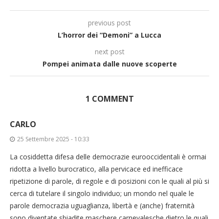
previous post
L’horror dei “Demoni” a Lucca
next post
Pompei animata dalle nuove scoperte
1 COMMENT
CARLO
25 Settembre 2025 - 10:33
La cosiddetta difesa delle democrazie eurooccidentali è ormai
ridotta a livello burocratico, alla pervicace ed inefficace
ripetizione di parole, di regole e di posizioni con le quali al più si
cerca di tutelare il singolo individuo; un mondo nel quale le
parole democrazia uguaglianza, libertà e (anche) fraternità
sono diventate sbiadite maschere carnevalesche dietro le quali