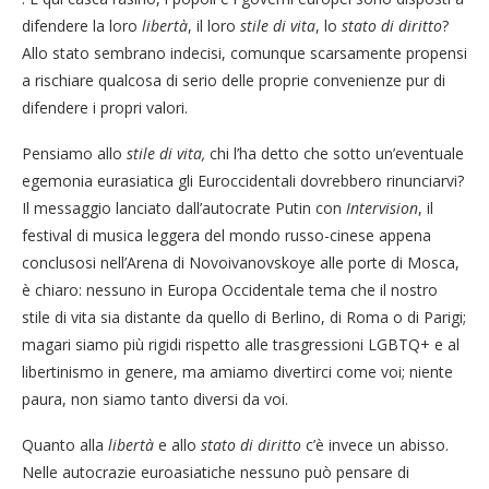
difendere la loro
libertà
, il loro
stile di vita
, lo
stato di diritto
?
Allo stato sembrano indecisi, comunque scarsamente propensi
a rischiare qualcosa di serio delle proprie convenienze pur di
difendere i propri valori.
Pensiamo allo
stile di vita,
chi l’ha detto che sotto un’eventuale
egemonia eurasiatica gli Euroccidentali dovrebbero rinunciarvi?
Il messaggio lanciato dall’autocrate Putin con
Intervision
, il
festival di musica leggera del mondo russo-cinese appena
conclusosi nell’Arena di Novoivanovskoye alle porte di Mosca,
è chiaro: nessuno in Europa Occidentale tema che il nostro
stile di vita sia distante da quello di Berlino, di Roma o di Parigi;
magari siamo più rigidi rispetto alle trasgressioni LGBTQ+ e al
libertinismo in genere, ma amiamo divertirci come voi; niente
paura, non siamo tanto diversi da voi.
Quanto alla
libertà
e allo
stato di diritto
c’è invece un abisso.
Nelle autocrazie euroasiatiche nessuno può pensare di