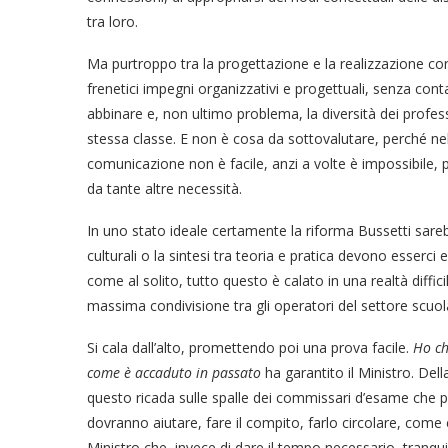
tra loro.
Ma purtroppo tra la progettazione e la realizzazione cor
frenetici impegni organizzativi e progettuali, senza conta
abbinare e, non ultimo problema, la diversità dei profes
stessa classe. E non è cosa da sottovalutare, perché nel 
comunicazione non è facile, anzi a volte è impossibile, 
da tante altre necessità.
In uno stato ideale certamente la riforma Bussetti sar
culturali o la sintesi tra teoria e pratica devono esserc
come al solito, tutto questo è calato in una realtà diffic
massima condivisione tra gli operatori del settore scuol
Si cala dall’alto, promettendo poi una prova facile.
Ho ch
come è accaduto in passato
ha garantito il Ministro. Dell
questo ricada sulle spalle dei commissari d’esame che pr
dovranno aiutare, fare il compito, farlo circolare, come 
Ministro che, invece di dare il tempo necessario, tranquill