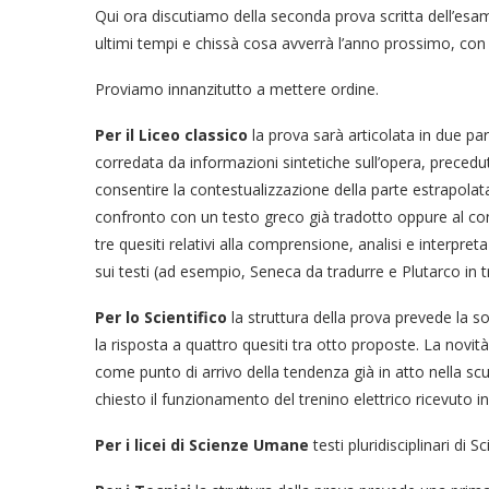
Qui ora discutiamo della seconda prova scritta dell’esame
ultimi tempi e chissà cosa avverrà l’anno prossimo, con 
Proviamo innanzitutto a mettere ordine.
Per il Liceo classico
la prova sarà articolata in due par
corredata da informazioni sintetiche sull’opera, precedut
consentire la contestualizzazione della parte estrapolata 
confronto con un testo greco già tradotto oppure al con
tre quesiti relativi alla comprensione, analisi e interpre
sui testi (ad esempio, Seneca da tradurre e Plutarco in 
Per lo Scientifico
la struttura della prova prevede la 
la risposta a quattro quesiti tra otto proposte. La novit
come punto di arrivo della tendenza già in atto nella scuo
chiesto il funzionamento del trenino elettrico ricevuto in
Per i licei di Scienze Umane
testi pluridisciplinari di