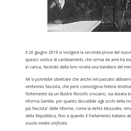
Il 20 giugno 2019 si svolgerà la seconda prova del nuovo
questo vortice di cambiamenti, che ormai da anni ha inve
in carica, facendo della loro novità una bandiera del mini
Mi si potrebbe obiettare che anche nel passato abbiamo a
ventennio fascista, che però coinvolgeva l’intera struttu
fortemente da un illustre filosofo crociano, sia durata ben 
riforma Gentile, per quanto discutibile agli occhi della 
più fascista” delle riforme, come la definì Mussolini, r
della Repubblica, fino a quando il Parlamento italiano a
scuola media unificata
.