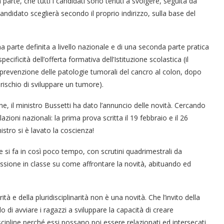
parte, che tutti i candidati sono tenuti a svolgere, seguita da
candidato sceglierà secondo il proprio indirizzo, sulla base del
 parte definita a livello nazionale e di una seconda parte pratica
ificità dell’offerta formativa dell’Istituzione scolastica (il
prevenzione delle patologie tumorali del cancro al colon, dopo
 rischio di sviluppare un tumore).
e, il ministro Bussetti ha dato l’annuncio delle novità. Cercando
azioni nazionali: la prima prova scritta il 19 febbraio e il 26
nistro si è lavato la coscienza!
e si fa in così poco tempo, con scrutini quadrimestrali da
lessione in classe su come affrontare la novità, abituando ed
ità e della pluridisciplinarità non è una novità. Che l’invito della
“Un’Ape tra le pagine”, prestito
“Il respiro del mare”, personale
Una barca entra nel Fiordo di
Nuova tanker in acciaio inox
“La Grazia” di Sorrentino
“La Grazia” di Sorrentino
 di avviare i ragazzi a sviluppare la capacità di creare
presentato da Milvia Marigliano
presentato da Milvia Marigliano
di Terry Mangiatordi
digitale gratuito e...
Crapolla violando...
per la Navalmed
iscipline perché essi possano poi essere relazionati ed intersecati