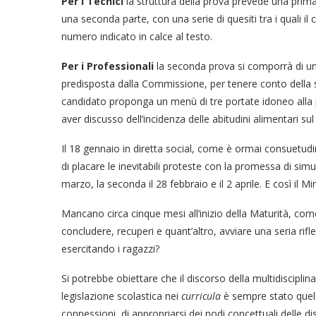
Per i Tecnici
la struttura della prova prevede una prima 
una seconda parte, con una serie di quesiti tra i quali il 
numero indicato in calce al testo.
Per i Professionali
la seconda prova si comporrà di una
predisposta dalla Commissione, per tenere conto della spec
candidato proponga un menù di tre portate idoneo alla 
aver discusso dell’incidenza delle abitudini alimentari sul
Il 18 gennaio in diretta social, come è ormai consuetudin
di placare le inevitabili proteste con la promessa di simul
marzo, la seconda il 28 febbraio e il 2 aprile. E così il Mi
Mancano circa cinque mesi all’inizio della Maturità, com
concludere, recuperi e quant’altro, avviare una seria rif
esercitando i ragazzi?
Si potrebbe obiettare che il discorso della multidisciplinar
legislazione scolastica nei
curricula
è sempre stato quello
connessioni, di appropriarsi dei nodi concettuali delle d