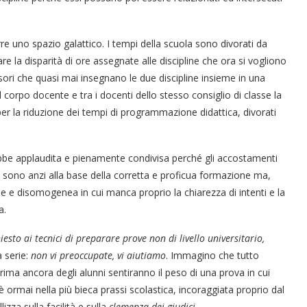
re uno spazio galattico. I tempi della scuola sono divorati da
re la disparità di ore assegnate alle discipline che ora si vogliono
sori che quasi mai insegnano le due discipline insieme in una
corpo docente e tra i docenti dello stesso consiglio di classe la
per la riduzione dei tempi di programmazione didattica, divorati
ebbe applaudita e pienamente condivisa perché gli accostamenti
i e sono anzi alla base della corretta e proficua formazione ma,
ile e disomogenea in cui manca proprio la chiarezza di intenti e la
a.
iesto ai tecnici di preparare prove non di livello universitario,
a serie:
non vi preoccupate, vi aiutiamo
. Immagino che tutto
ima ancora degli alunni sentiranno il peso di una prova in cui
è ormai nella più bieca prassi scolastica, incoraggiata proprio dal
izza sulla facilità e sulla
clemenza dei giudici
.