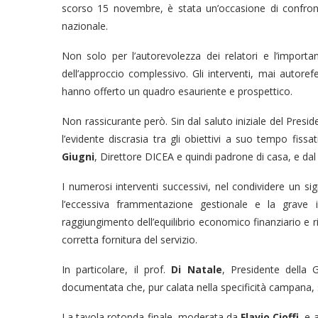
scorso 15 novembre, è stata un’occasione di confront
nazionale.
Non solo per l’autorevolezza dei relatori e l’importa
dell’approccio complessivo. Gli interventi, mai autorefe
hanno offerto un quadro esauriente e prospettico.
Non rassicurante però. Sin dal saluto iniziale del Pres
l’evidente discrasia tra gli obiettivi a suo tempo fissa
Giugni
, Direttore DICEA e quindi padrone di casa, e dal
I numerosi interventi successivi, nel condividere un sig
l’eccessiva frammentazione gestionale e la grave i
raggiungimento dell’equilibrio economico finanziario e r
corretta fornitura del servizio.
In particolare, il prof.
Di Natale
, Presidente della
documentata che, pur calata nella specificità campana, 
La tavola rotonda finale, moderata da
Flavio Cioffi
, e 