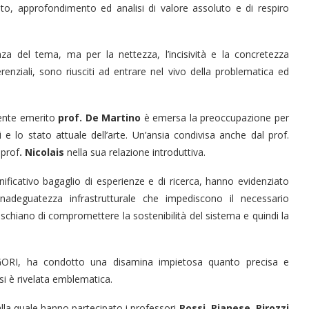
o, approfondimento ed analisi di valore assoluto e di respiro
nza del tema, ma per la nettezza, l’incisività e la concretezza
renziali, sono riusciti ad entrare nel vivo della problematica ed
idente emerito
prof. De Martino
è emersa la preoccupazione per
ti e lo stato attuale dell’arte. Un’ansia condivisa anche dal prof.
 prof
. Nicolais
nella sua relazione introduttiva.
nificativo bagaglio di esperienze e di ricerca, hanno evidenziato
nadeguatezza infrastrutturale che impediscono il necessario
ischiano di compromettere la sostenibilità del sistema e quindi la
 GORI, ha condotto una disamina impietosa quanto precisa e
si è rivelata emblematica.
alla quale hanno partecipato i professori
Rossi
,
Pianese
,
Pirozzi