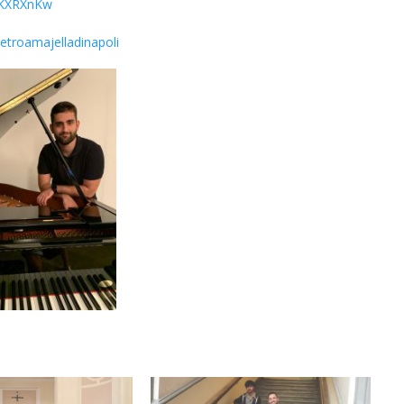
qKXRXnKw
etroamajelladinapoli