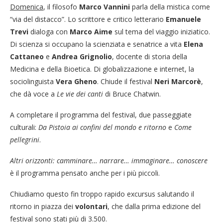
Domenica
, il filosofo
Marco Vannini
parla della mistica come
“via del distacco”. Lo scrittore e critico letterario
Emanuele
Trevi
dialoga con
Marco Aime
sul tema del viaggio iniziatico.
Di scienza si occupano la scienziata e senatrice a vita
Elena
Cattaneo
e
Andrea Grignolio
, docente di storia della
Medicina e della Bioetica. Di globalizzazione e internet, la
sociolinguista
Vera Gheno
. Chiude il festival
Neri Marcorè
,
che dà voce a
Le vie dei canti
di Bruce Chatwin.
A completare il programma del festival, due passeggiate
culturali:
Da Pistoia ai confini del mondo e ritorno
e
Come
pellegrini
.
Altri orizzonti: camminare… narrare… immaginare…
conoscere
è il programma pensato anche per i più piccoli.
Chiudiamo questo fin troppo rapido excursus salutando il
ritorno in piazza dei
volontari
, che dalla prima edizione del
festival sono stati più di 3.500.