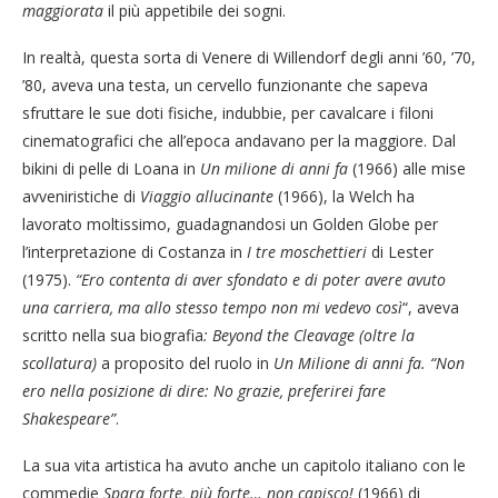
maggiorata
il più appetibile dei sogni.
In realtà, questa sorta di Venere di Willendorf degli anni ’60, ’70,
’80, aveva una testa, un cervello funzionante che sapeva
sfruttare le sue doti fisiche, indubbie, per cavalcare i filoni
cinematografici che all’epoca andavano per la maggiore. Dal
bikini di pelle di Loana in
Un milione di anni fa
(1966) alle mise
avveniristiche di
Viaggio allucinante
(1966), la Welch ha
lavorato moltissimo, guadagnandosi un Golden Globe per
l’interpretazione di Costanza in
I tre moschettieri
di Lester
(1975).
“Ero contenta di aver sfondato e di poter
avere avuto
una carriera, ma allo stesso tempo non mi vedevo così
“, aveva
scritto nella sua biografia
: Beyond the Cleavage
(oltre la
scollatura)
a proposito del ruolo in
Un Milione di anni fa.
“Non
ero nella posizione di dire: No grazie, preferirei fare
Shakespeare”
.
La sua vita artistica ha avuto anche un capitolo italiano con le
commedie
Spara forte, più forte… non capisco!
(1966) di