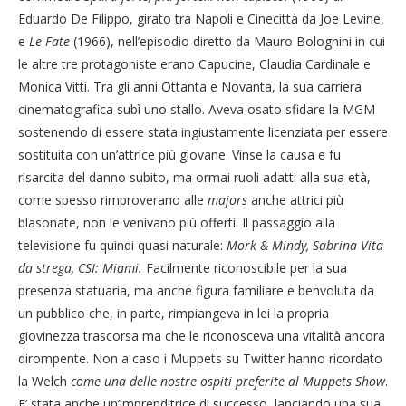
Eduardo De Filippo, girato tra Napoli e Cinecittà da Joe Levine,
e
Le Fate
(1966), nell’episodio diretto da Mauro Bolognini in cui
le altre tre protagoniste erano Capucine, Claudia Cardinale e
Monica Vitti. Tra gli anni Ottanta e Novanta, la sua carriera
cinematografica subì uno stallo. Aveva osato sfidare la MGM
sostenendo di essere stata ingiustamente licenziata per essere
sostituita con un’attrice più giovane. Vinse la causa e fu
risarcita del danno subito, ma ormai ruoli adatti alla sua età,
come spesso rimproverano alle
majors
anche attrici più
blasonate, non le venivano più offerti. Il passaggio alla
televisione fu quindi quasi naturale:
Mork & Mindy, Sabrina Vita
da strega, CSI: Miami.
Facilmente riconoscibile per la sua
presenza statuaria, ma anche figura familiare e benvoluta da
un pubblico che, in parte, rimpiangeva in lei la propria
giovinezza trascorsa ma che le riconosceva una vitalità ancora
dirompente. Non a caso i Muppets su Twitter hanno ricordato
la Welch
come una delle nostre ospiti preferite al Muppets Show
.
E’ stata anche un’imprenditrice di successo, lanciando una sua