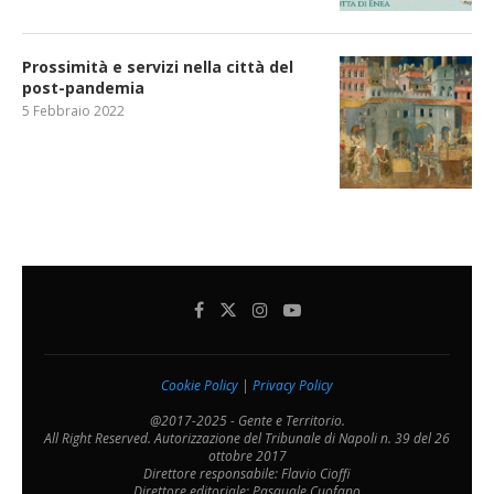
Prossimità e servizi nella città del
post-pandemia
5 Febbraio 2022
Cookie Policy
|
Privacy Policy
@2017-2025 - Gente e Territorio.
All Right Reserved. Autorizzazione del Tribunale di Napoli n. 39 del 26
ottobre 2017
Direttore responsabile: Flavio Cioffi
Direttore editoriale: Pasquale Cuofano