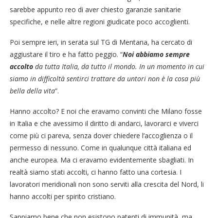
sarebbe appunto reo di aver chiesto garanzie sanitarie
specifiche, e nelle altre regioni giudicate poco accoglienti.
Poi sempre ieri, in serata sul TG di Mentana, ha cercato di
aggiustare il tiro e ha fatto peggio. “
Noi abbiamo sempre
accolto
da tutta Italia, da tutto il mondo. In un momento in cui
siamo in difficoltà sentirci trattare da untori non è la cosa più
bella della vita
”.
Hanno accolto? E noi che eravamo convinti che Milano fosse
in Italia e che avessimo il diritto di andarci, lavorarci e viverci
come più ci pareva, senza dover chiedere l’accoglienza o il
permesso di nessuno. Come in qualunque città italiana ed
anche europea. Ma ci eravamo evidentemente sbagliati. In
realtà siamo stati accolti, ci hanno fatto una cortesia. I
lavoratori meridionali non sono serviti alla crescita del Nord, li
hanno accolti per spirito cristiano.
Sappiamo bene che non esistono patenti di immunità, ma