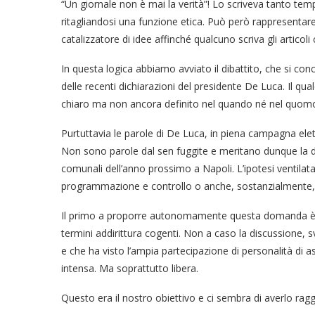
“Un giornale non è mai la verità”! Lo scriveva tanto te
ritagliandosi una funzione etica. Può però rappresentar
catalizzatore di idee affinché qualcuno scriva gli articoli
In questa logica abbiamo avviato il dibattito, che si co
delle recenti dichiarazioni del presidente De Luca. Il qua
chiaro ma non ancora definito nel quando né nel quom
Purtuttavia le parole di De Luca, in piena campagna el
Non sono parole dal sen fuggite e meritano dunque la do
comunali dell’anno prossimo a Napoli. L’ipotesi ventilata, 
programmazione e controllo o anche, sostanzialmente, 
Il primo a proporre autonomamente questa domanda è s
termini addirittura cogenti. Non a caso la discussione, svi
e che ha visto l’ampia partecipazione di personalità di a
intensa. Ma soprattutto libera.
Questo era il nostro obiettivo e ci sembra di averlo ragg