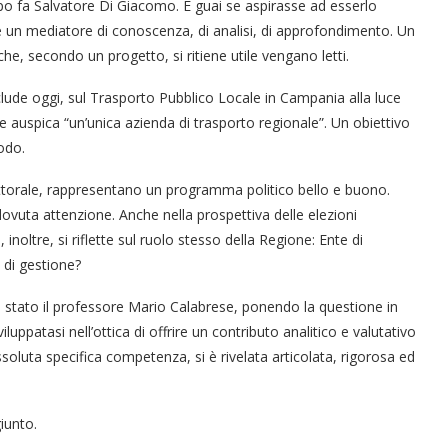
mpo fa Salvatore Di Giacomo. E guai se aspirasse ad esserlo
e un mediatore di conoscenza, di analisi, di approfondimento. Un
 che, secondo un progetto, si ritiene utile vengano letti.
nclude oggi, sul Trasporto Pubblico Locale in Campania alla luce
le auspica “un’unica azienda di trasporto regionale”. Un obiettivo
odo.
ettorale, rappresentano un programma politico bello e buono.
vuta attenzione. Anche nella prospettiva delle elezioni
inoltre, si riflette sul ruolo stesso della Regione: Ente di
di gestione?
tato il professore Mario Calabrese, ponendo la questione in
luppatasi nell’ottica di offrire un contributo analitico e valutativo
ssoluta specifica competenza, si è rivelata articolata, rigorosa ed
iunto.