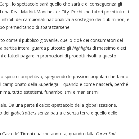
-Carpi, lo spettacolo sarà quello che sarà e di conseguenza gli
 una Real Madrid-Manchester City. Pochi spettatori pochi introiti
 introiti dei campionati nazionali va a sostegno dei club minori, è
mpo premeditando di sbarazzarsene.
o come il pubblico giovanile, quello cioè dei consumatori del
 partita intera, guarda piuttosto gli
highlights
di massimo dieci
 e fatteli pagare in promozioni di prodotti rivolti a questo
 spirito competitivo, spegnendo le passioni popolari che fanno
è, il campionato della Superlega – quando e come nascerà, perché
nima, tutto estetismi, funambolismi e manierismi.
e. Da una parte il calcio-spettacolo della globalizzazione,
lo dei g
lobetrotters
senza patria e senza terra e quello delle
a Cava de’ Tirreni qualche anno fa, quando dalla
Curva Sud