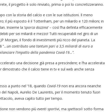
te, il progetto è solo rinviato, prima o poi lo concretizzeranno.
o con la storia del calcio e con le sue istituzioni. Il meno
ro; il più esposto è il Tottenham, per un miliardo e 120 milioni; in
lan. Insieme la ‘
sporca dozzina
’ – così l’ha definita efficacemente
debiti per sei miliardi e mezzo! Tutti recuperabili nel giro di un
 JP Morgan, il fondo di investimenti più ricco del pianeta. La
i “
…un contributo una tantum pari a 3,5 miliardi di euro a
 bilanciare l’impatto della pandemia Covid-19…”
.
celerato una decisione già presa a prescindere; e l’ha accelerata
r dimostrato che il calcio tiene in tv e sul web anche senza
 messo a punto nel ‘18, quando
Covid-19
non era ancora neanche
nte del Napoli, Aurelio De Laurentis, per il momento tenuto fuori
pettacolo, aveva capito tutto per tempo.
estione non vendono più
eventi sportivi
, ma
spettacoli
sotto forma