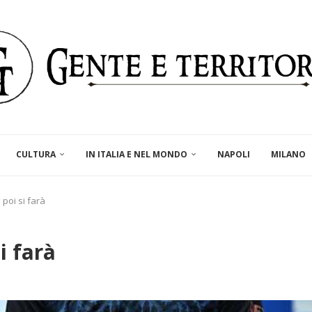
CULTURA
IN ITALIA E NEL MONDO
NAPOLI
MILANO
poi si farà
i farà