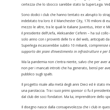
certezza che lo sbocco sarebbe stato la SuperLega. Vedre
Sono dodici i club che hanno tentato ex abrupto lo strapp
indebitato tra loro è il Manchester City, 170 milioni di eu
mezzo le altre, tra le quali le italiane Juventus, Inter e Mi
il presidente dell’Uefa, Aleksander Ceferin – ha sul collo 
solo anno con i proventi delle tv e del web, anticipati da
Superlega incasserebbe subito 10 miliardi, comprensivi d
supporto dei piani d’investimento in infrastrutture e per
Ma la pandemia non c’entra niente, salvo che per aver ac
non per i mancati introiti che ha generato, bensì per ave
pubblico sugli spalti.
Il progetto risale alla metà degli anni Dieci ed è stato
una parolaccia. Tra i suoi primi
sponsor
ci fu il preside
dal club dei soci fondatori. Ma lui, imprenditore dello s
Il disegno nasce dalla consapevolezza che i club in qu