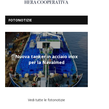
FOTONOTIZIE
Nuova tanker in acciaio inox
“Un’Ap
“Il re
Una b
“La
per la Navalmed
presen
d
Vedi tutte le fotonotizie