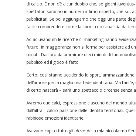
di calcio. E non c’è alcun dubbio che, se giochi Juventus
spettatori saranno in numero infimo rispetto, che so, ad
pubblicitari. Se poi aggiungiamo che oggi una parte degli
facile comprendere come la sporca dozzina stia da te
Ad adiuvandum le ricerche di marketing hanno evidenziat
futuro, in maggioranza non si ferma per assistere ad una
minuti. Dai loro da ammirare dieci minuti di funambolismi
pubblico ed il gioco è fatto.
Certo, così stanno uccidendo lo sport, ammazzandone lo
dell’amore per la maglia una fede identitaria. Ma tant’
di certo nascerà – sarà uno spettacolo circense senza a
Avremo due calci, espressione ciascuno del mondo attual
dall’altra il calcio-passione delle identità territoriali. Quel
rabbiose emozioni identitarie.
Avevano capito tutto gli
ultras
della mia piccola ma fier