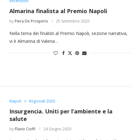
Recensioni
Almarina finalista al Premio Napoli
by
Piera De Prosperis
25 Settembre 2020
Nella terna dei finalisti al Premio Napoli, sezione narrativa,
“Un’Ape tra le pagine”, prestito
“Il respiro del mare”, personale
Una barca entra nel Fiordo di
Nuova tanker in acciaio inox
“La Grazia” di Sorrentino
“La Grazia” di Sorrentino
vi è Almarina di Valeria…
presentato da Milvia Marigliano
presentato da Milvia Marigliano
di Terry Mangiatordi
digitale gratuito e...
Crapolla violando...
per la Navalmed
Napoli
Regionali 2020
Insurgencia. Uniti per l’ambiente e la
salute
by
Flavio Cioffi
24 Giugno 2020