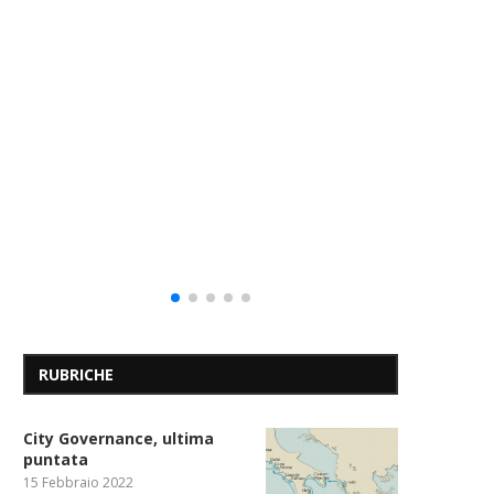
“Il 
Redazione
6 Agosto 202
RUBRICHE
City Governance, ultima
puntata
15 Febbraio 2022