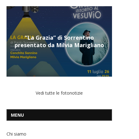
“Il respiro del mare”, personale
di Terry Mangiatordi
Vedi tutte le fotonotizie
MENU
Chi siamo