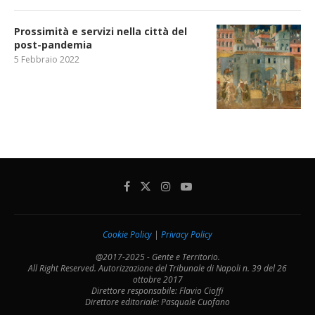
Prossimità e servizi nella città del
post-pandemia
5 Febbraio 2022
Cookie Policy
|
Privacy Policy
@2017-2025 - Gente e Territorio.
All Right Reserved. Autorizzazione del Tribunale di Napoli n. 39 del 26
ottobre 2017
Direttore responsabile: Flavio Cioffi
Direttore editoriale: Pasquale Cuofano