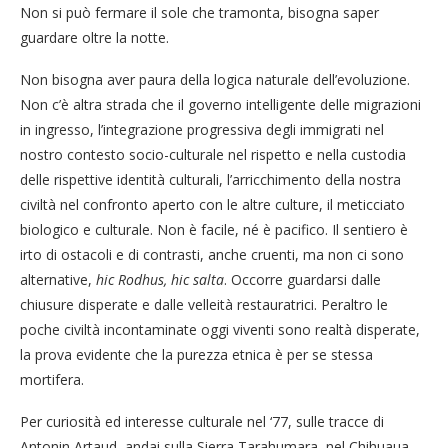
Non si può fermare il sole che tramonta, bisogna saper
guardare oltre la notte.
Non bisogna aver paura della logica naturale dell’evoluzione.
Non c’è altra strada che il governo intelligente delle migrazioni
in ingresso, l’integrazione progressiva degli immigrati nel
nostro contesto socio-culturale nel rispetto e nella custodia
delle rispettive identità culturali, l’arricchimento della nostra
civiltà nel confronto aperto con le altre culture, il meticciato
biologico e culturale. Non è facile, né è pacifico. Il sentiero è
irto di ostacoli e di contrasti, anche cruenti, ma non ci sono
alternative,
hic Rodhus, hic salta
. Occorre guardarsi dalle
chiusure disperate e dalle velleità restauratrici. Peraltro le
poche civiltà incontaminate oggi viventi sono realtà disperate,
la prova evidente che la purezza etnica è per se stessa
mortifera.
Per curiosità ed interesse culturale nel ‘77, sulle tracce di
Antonin Artaud, andai sulla Sierra Tarahumara, nel Chihuaua