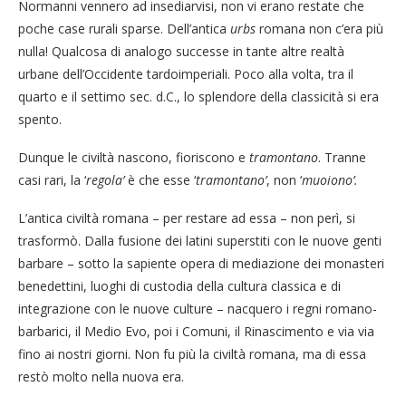
Normanni vennero ad insediarvisi, non vi erano restate che
poche case rurali sparse. Dell’antica
urbs
romana non c’era più
nulla! Qualcosa di analogo successe in tante altre realtà
urbane dell’Occidente tardoimperiali. Poco alla volta, tra il
quarto e il settimo sec. d.C., lo splendore della classicità si era
spento.
Dunque le civiltà nascono, fioriscono e
tramontano
. Tranne
casi rari, la ‘
regola’
è che esse ‘
tramontano’
, non ‘
muoiono’.
L’antica civiltà romana – per restare ad essa – non perì, si
trasformò. Dalla fusione dei latini superstiti con le nuove genti
barbare – sotto la sapiente opera di mediazione dei monasteri
benedettini, luoghi di custodia della cultura classica e di
integrazione con le nuove culture – nacquero i regni romano-
barbarici, il Medio Evo, poi i Comuni, il Rinascimento e via via
fino ai nostri giorni. Non fu più la civiltà romana, ma di essa
restò molto nella nuova era.