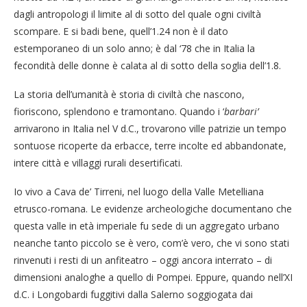
dagli antropologi il limite al di sotto del quale ogni civiltà
scompare. E si badi bene, quell’1.24 non è il dato
estemporaneo di un solo anno; è dal ‘78 che in Italia la
fecondità delle donne è calata al di sotto della soglia dell’1.8.
La storia dell’umanità è storia di civiltà che nascono,
fioriscono, splendono e tramontano. Quando i ‘
barbari’
arrivarono in Italia nel V d.C., trovarono ville patrizie un tempo
sontuose ricoperte da erbacce, terre incolte ed abbandonate,
intere città e villaggi rurali desertificati.
Io vivo a Cava de’ Tirreni, nel luogo della Valle Metelliana
etrusco-romana. Le evidenze archeologiche documentano che
questa valle in età imperiale fu sede di un aggregato urbano
neanche tanto piccolo se è vero, com’è vero, che vi sono stati
rinvenuti i resti di un anfiteatro – oggi ancora interrato – di
dimensioni analoghe a quello di Pompei. Eppure, quando nell’XI
d.C. i Longobardi fuggitivi dalla Salerno soggiogata dai