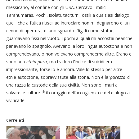
messicano, al confine con gli USA. Cercavo i mitici
Tarahumaras. Pochi, isolati, taciturni, ostili a qualsiasi dialogo,
quelli che a fatica riuscii ad incrociare non mi degnarono di un
cenno di apertura, di uno sguardo. Rigidi come statue,
guardavano fissi nel vuoto. I pochi ai quali mi accostai neanche
parlavano lo spagnolo. Avevano la loro lingua autoctona e non
comprendevano, o non volevano comprenderne altre. Erano e
sono una
etnia pura
, ma tra loro l’indice di suicidi era
impressionante, forse lo è ancora. Vale lo stesso per altre
etnie autoctone, sopravvissute alla storia. Non è la ‘
purezza’
di
una razza la custode della sua civiltà. Non sono i muri a
salvare le culture. È il coraggio dell’accoglienza e del dialogo a
vivificarle.
Correlati