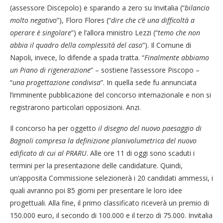
(assessore Discepolo) e sparando a zero su Invitalia (“
bilancio
molto negativo
”), Floro Flores (“
dire che c’è una difficoltà a
operare è singolare
”) e l’allora ministro Lezzi (“
temo che non
abbia il quadro della complessità del caso
”). Il Comune di
Napoli, invece, lo difende a spada tratta. “
Finalmente abbiamo
un Piano di rigenerazione
” – sostiene l’assessore Piscopo –
“
una progettazione condivisa
”. In quella sede fu annunciata
l’imminente pubblicazione del concorso internazionale e non si
registrarono particolari opposizioni. Anzi.
Il concorso ha per oggetto
il disegno del nuovo paesaggio di
Bagnoli compresa la definizione planivolumetrica del nuovo
edificato
di cui al PRARU
. Alle ore 11 di oggi sono scaduti i
termini per la presentazione delle candidature. Quindi,
un’apposita Commissione selezionerà i 20 candidati ammessi, i
quali avranno poi 85 giorni per presentare le loro idee
progettuali. Alla fine, il primo classificato riceverà un premio di
150.000 euro, il secondo di 100.000 e il terzo di 75.000. Invitalia