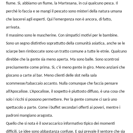
fiume. Sì, abbiamo un fiume, la Martesana, in cui qualcuno pesca. Il
perché lo faccia e se mangi il pescato sono misteri della natura umana
che lascerei agli esperti. Qui l’emergenza non è ancora, di fatto,
arrivata.
Il massimo sono le mascherine. Con simpatici motivi per le bambine.
Sono un segno distintivo soprattutto della comunità asiatica, anche se le
sciarpe ben rimboccate sono un tratto comune a tutte le etnie. Qualcuno
direbbe che la gente sia meno aperta. Ma sono balle. Sono scontrosi
precisamente come prima. Sì, c’è meno gente in giro. Meno anziani che
giocano a carte al bar. Meno clienti delle slot nella sala
scommesse/tabaccaio accanto. Nulla comunque che faccia pensare
all’Apocalisse. L’Apocalisse, il sospetto è piuttosto diffuso, è una cosa che
solo i ricchi si possono permettere. Per la gente comune ci sarà uno
spettacolo a parte. Come i buffet secondari offerti ai poveri, mentre i
padroni mangiano aragosta.
Quello che si nota è il sovraccarico informativo tipico dei momenti
difficili. Le idee sono abbastanza confuse. E qui prevale il sentore che sia