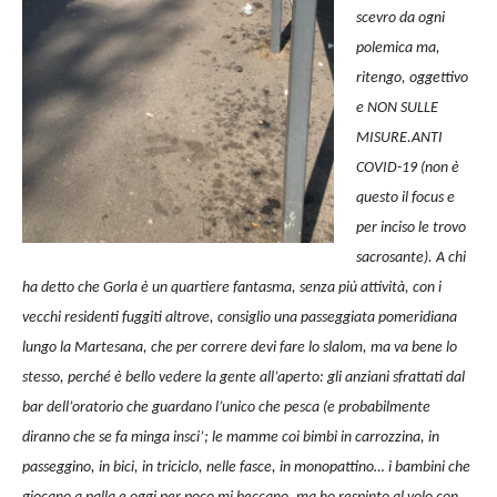
scevro da ogni
polemica ma,
ritengo, oggettivo
e NON SULLE
MISURE.ANTI
COVID-19 (non è
questo il focus e
per inciso le trovo
sacrosante). A chi
ha detto che Gorla è un quartiere fantasma, senza più attività, con i
vecchi residenti fuggiti altrove, consiglio una passeggiata pomeridiana
lungo la Martesana, che per correre devi fare lo slalom, ma va bene lo
stesso, perché è bello vedere la gente all’aperto: gli anziani sfrattati dal
bar dell’oratorio che guardano l’unico che pesca (e probabilmente
diranno che se fa minga insci’; le mamme coi bimbi in carrozzina, in
passeggino, in bici, in triciclo, nelle fasce, in monopattino… i bambini che