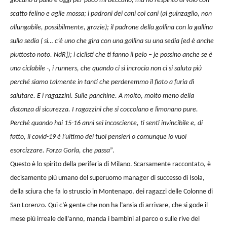
giocano a palla e oggi per poco mi beccano, ma ho respinto al volo con
scatto felino e agile mossa; i padroni dei cani coi cani (al guinzaglio, non
allungabile, possibilmente, grazie); il padrone della gallina con la gallina
sulla sedia ( si… c’è uno che gira con una gallina su una sedia [ed è anche
piuttosto noto. NdR]); i ciclisti che ti fanno il pelo – je possino anche se è
una ciclabile -, i runners, che quando ci si incrocia non ci si saluta più
perché siamo talmente in tanti che perderemmo il fiato a furia di
salutare. E i ragazzini. Sulle panchine. A molto, molto meno della
distanza di sicurezza. I ragazzini che si coccolano e limonano pure.
Perchè quando hai 15-16 anni sei incosciente, ti senti invincibile e, di
fatto, il covid-19 è l’ultimo dei tuoi pensieri o comunque lo vuoi
esorcizzare. Forza Gorla, che passa
”.
Questo è lo spirito della periferia di Milano. Scarsamente raccontato, è
decisamente più umano del superuomo manager di successo di Isola,
della sciura che fa lo struscio in Montenapo, dei ragazzi delle Colonne di
San Lorenzo. Qui c’è gente che non ha l’ansia di arrivare, che si gode il
mese più irreale dell’anno, manda i bambini al parco o sulle rive del