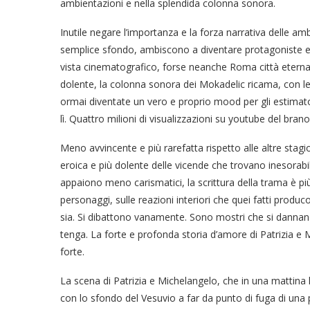
ambientazioni e nella splendida colonna sonora.
Inutile negare l’importanza e la forza narrativa delle am
semplice sfondo, ambiscono a diventare protagoniste es
vista cinematografico, forse neanche Roma città eterna
dolente, la colonna sonora dei Mokadelic ricama, con l
ormai diventate un vero e proprio mood per gli estimat
lì. Quattro milioni di visualizzazioni su youtube del br
Meno avvincente e più rarefatta rispetto alle altre stag
eroica e più dolente delle vicende che trovano inesorabi
appaiono meno carismatici, la scrittura della trama è più
personaggi, sulle reazioni interiori che quei fatti prod
sia. Si dibattono vanamente. Sono mostri che si dannan
tenga. La forte e profonda storia d’amore di Patrizia e 
forte.
La scena di Patrizia e Michelangelo, che in una mattin
con lo sfondo del Vesuvio a far da punto di fuga di un