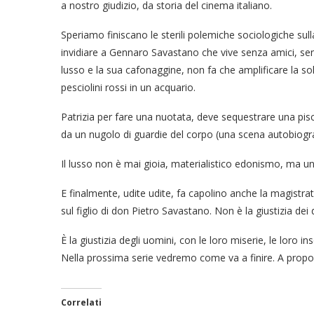
a nostro giudizio, da storia del cinema italiano.
Speriamo finiscano le sterili polemiche sociologiche sulla
invidiare a Gennaro Savastano che vive senza amici, senz
lusso e la sua cafonaggine, non fa che amplificare la so
pesciolini rossi in un acquario.
Patrizia per fare una nuotata, deve sequestrare una pis
da un nugolo di guardie del corpo (una scena autobiogra
Il lusso non è mai gioia, materialistico edonismo, ma un
E finalmente, udite udite, fa capolino anche la magistra
sul figlio di don Pietro Savastano. Non è la giustizia dei 
È la giustizia degli uomini, con le loro miserie, le loro i
Nella prossima serie vedremo come va a finire. A propo
Correlati