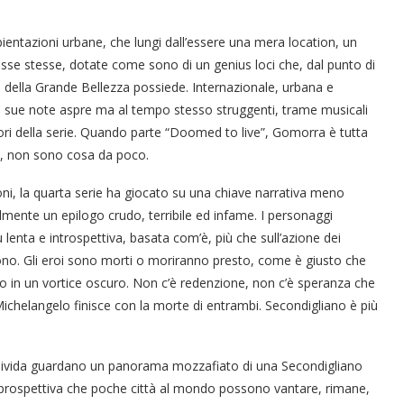
bientazioni urbane, che lungi dall’essere una mera location, un
se stesse, dotate come sono di un genius loci che, dal punto di
 della Grande Bellezza possiede. Internazionale, urbana e
e sue note aspre ma al tempo stesso struggenti, trame musicali
ori della serie. Quando parte “Doomed to live”, Gomorra è tutta
ano, non sono cosa da poco.
ioni, la quarta serie ha giocato su una chiave narrativa meno
lmente un epilogo crudo, terribile ed infame. I personaggi
 lenta e introspettiva, basata com’è, più che sull’azione dei
ucono. Gli eroi sono morti o moriranno presto, come è giusto che
o in un vortice oscuro. Non c’è redenzione, non c’è speranza che
Michelangelo finisce con la morte di entrambi. Secondigliano è più
a livida guardano un panorama mozzafiato di una Secondigliano
a prospettiva che poche città al mondo possono vantare, rimane,