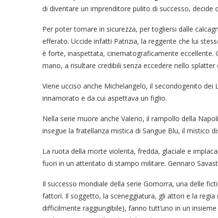
di diventare un imprenditore pulito di successo, decide 
Per poter tornare in sicurezza, per togliersi dalle calc
efferato. Uccide infatti Patrizia, la reggente che lui st
è forte, inaspettata, cinematograficamente eccellente. G
mano, a risultare credibili senza eccedere nello splatter
Viene ucciso anche Michelangelo, il secondogenito dei L
innamorato e da cui aspettava un figlio.
Nella serie muore anche Valerio, il rampollo della Napol
insegue la fratellanza mistica di Sangue Blu, il mistico d
La ruota della morte violenta, fredda, glaciale e implacab
fuori in un attentato di stampo militare. Gennaro Savas
Il successo mondiale della serie Gomorra, una delle fiction
fattori. Il soggetto, la sceneggiatura, gli attori e la re
difficilmente raggiungibile), fanno tutt’uno in un insieme