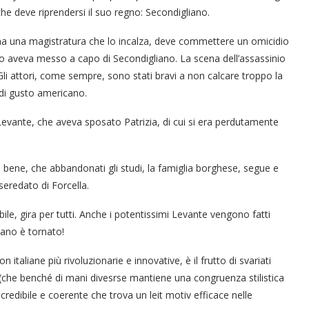
che deve riprendersi il suo regno: Secondigliano.
agna una magistratura che lo incalza, deve commettere un omicidio
esso aveva messo a capo di Secondigliano. La scena dell’assassinio
li attori, come sempre, sono stati bravi a non calcare troppo la
 di gusto americano.
evante, che aveva sposato Patrizia, di cui si era perdutamente
i bene, che abbandonati gli studi, la famiglia borghese, segue e
iseredato di Forcella.
ile, gira per tutti. Anche i potentissimi Levante vengono fatti
tano è tornato!
 italiane più rivoluzionarie e innovative, è il frutto di svariati
gia (che benché di mani divesrse mantiene una congruenza stilistica
 credibile e coerente che trova un leit motiv efficace nelle