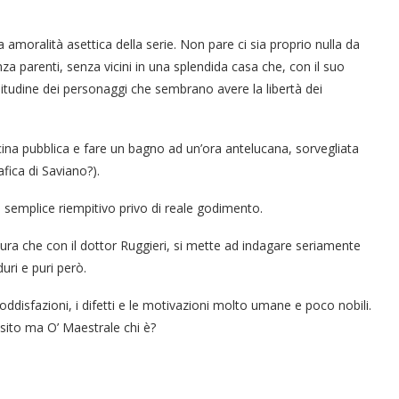
 amoralità asettica della serie. Non pare ci sia proprio nulla da
a parenti, senza vicini in una splendida casa che, con il suo
litudine dei personaggi che sembrano avere la libertà dei
cina pubblica e fare un bagno ad un’ora antelucana, sorvegliata
fica di Saviano?).
“Un’Ape tra le pagine”, prestito
“Il respiro del mare”, personale
Una barca entra nel Fiordo di
Nuova tanker in acciaio inox
“La Grazia” di Sorrentino
“La Grazia” di Sorrentino
 semplice riempitivo privo di reale godimento.
presentato da Milvia Marigliano
presentato da Milvia Marigliano
di Terry Mangiatordi
digitale gratuito e...
Crapolla violando...
per la Navalmed
tura che con il dottor Ruggieri, si mette ad indagare seriamente
duri e puri però.
nsoddisfazioni, i difetti e le motivazioni molto umane e poco nobili.
sito ma O’ Maestrale chi è?