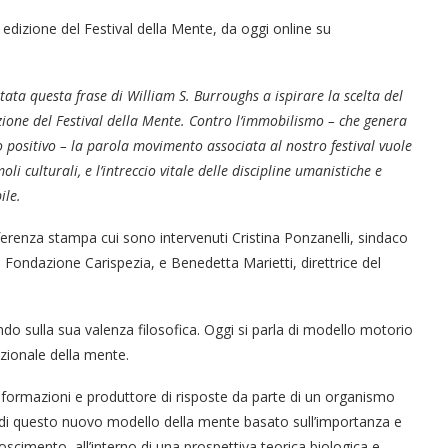
X edizione del Festival della Mente, da oggi online su
ata questa frase di William S. Burroughs a ispirare la scelta del
zione del Festival della Mente. Contro l’immobilismo – che genera
 positivo – la parola
movimento
associata al nostro festival vuole
li culturali, e l’intreccio vitale delle discipline umanistiche e
ile.
nferenza stampa cui sono intervenuti Cristina Ponzanelli, sindaco
Fondazione Carispezia, e Benedetta Marietti, direttrice del
do sulla sua valenza filosofica. Oggi si parla di modello motorio
zionale della mente.
informazioni e produttore di risposte da parte di un organismo
e’ di questo nuovo modello della mente basato sull’importanza e
oscimento, all’interno di una prospettiva teorica biologica e