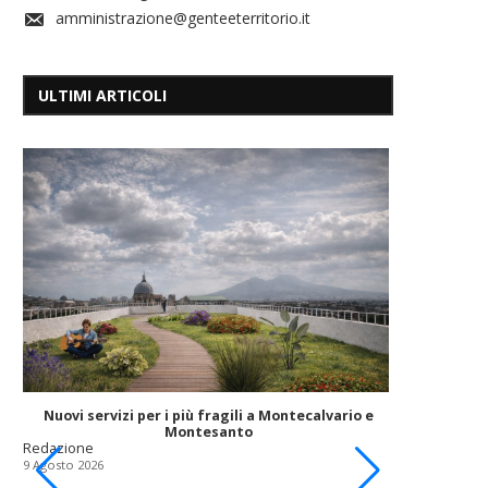
amministrazione@genteeterritorio.it
ULTIMI ARTICOLI
JAZ
Redazione
9 Agosto 202
Nuovi servizi per i più fragili a Montecalvario e
Montesanto
Redazione
9 Agosto 2026