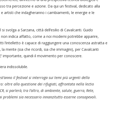
so tra percezione e azione. Da qui un festival, dedicato alla
ati e artisti che indagheranno i cambiamenti, le energie e le
l si svolga a Sarzana, città dell’esilio di Cavalcanti. Guido
” non indica affatto, come a noi moderni potrebbe apparire,
atti l’intelletto è capace di raggiungere una conoscenza astratta e
 la mente (sia che ricordi, sia che immagini), per Cavalcanti
E’ importante, quindi il movimento per conoscere.
ra indissolubile.
est’anno il festival si interroga sui temi più urgenti della
o: oltre alla questione dei rifugiati, affrontata nella lectio
 si parlerà, tra l’altro, di ambiente, salute, guerra, Rete,
 ai problemi sia necessario innanzitutto esserne consapevoli.