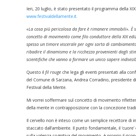
Ieri, 20 luglio, è stato presentato il programma della XI
www.festivaldellamente.it.
«La cosa più pericolosa da fare è rimanere immobili». È st
concetto di
movimento
come filo conduttore della XIX edi
spesso un timore viscerale per ogni sorta di cambiamento
ribadire il dinamismo e la ricchezza provenienti dagli stimo
scientifiche che vanno a formare un unico sapere indivisib
Questo il
fil rouge
che lega gli eventi presentati alla co
del Comune di Sarzana, Andrea Corradino, presidente di 
Festival della Mente.
Mi vorrei soffermare sul concetto di movimento rifletten
della mente in contrapposizione con la concezione tradi
Il cervello non è inteso come un semplice recettore di 
staccato dall’ambiente. Il punto fondamentale, il ‘cuor
sulla valenza cognitiva del movimento, è proprio il ricon