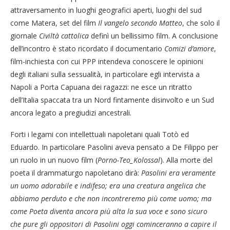
attraversamento in luoghi geografici aperti, luoghi del sud
come Matera, set del film
Il vangelo secondo Matteo
, che solo il
giornale
Civiltà cattolica
definì un bellissimo film. A conclusione
dell’incontro è stato ricordato il documentario
Comizi d’amore
,
film-inchiesta con cui PPP intendeva conoscere le opinioni
degli italiani sulla sessualità, in particolare egli intervista a
Napoli a Porta Capuana dei ragazzi: ne esce un ritratto
dell’Italia spaccata tra un Nord fintamente disinvolto e un Sud
ancora legato a pregiudizi ancestrali.
Forti i legami con intellettuali napoletani quali Totò ed
Eduardo. In particolare Pasolini aveva pensato a De Filippo per
un ruolo in un nuovo film (
Porno-Teo_Kolossal
). Alla morte del
poeta il drammaturgo napoletano dirà:
Pasolini era veramente
un uomo adorabile e indifeso; era una creatura angelica che
abbiamo perduto e che non incontreremo più come uomo; ma
come Poeta diventa ancora più alta la sua voce e sono sicuro
che pure gli oppositori di Pasolini oggi cominceranno a capire il