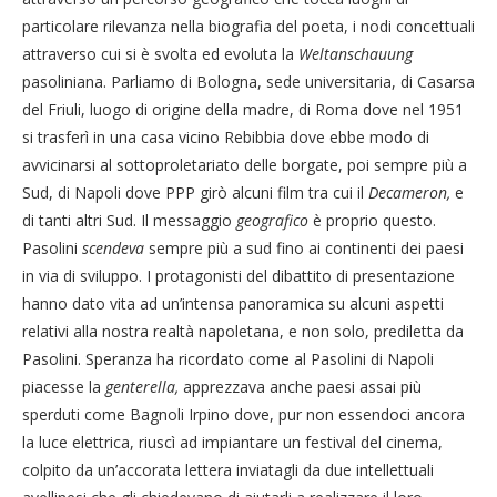
particolare rilevanza nella biografia del poeta, i nodi concettuali
attraverso cui si è svolta ed evoluta la
Weltanschauung
pasoliniana. Parliamo di Bologna, sede universitaria, di Casarsa
del Friuli, luogo di origine della madre, di Roma dove nel 1951
si trasferì in una casa vicino Rebibbia dove ebbe modo di
avvicinarsi al sottoproletariato delle borgate, poi sempre più a
Sud, di Napoli dove PPP girò alcuni film tra cui il
Decameron,
e
di tanti altri Sud. Il messaggio
geografico
è proprio questo.
Pasolini
scendeva
sempre più a sud fino ai continenti dei paesi
in via di sviluppo. I protagonisti del dibattito di presentazione
hanno dato vita ad un’intensa panoramica su alcuni aspetti
relativi alla nostra realtà napoletana, e non solo, prediletta da
Pasolini. Speranza ha ricordato come al Pasolini di Napoli
piacesse la
genterella,
apprezzava anche paesi assai più
sperduti come Bagnoli Irpino dove, pur non essendoci ancora
la luce elettrica, riuscì ad impiantare un festival del cinema,
colpito da un’accorata lettera inviatagli da due intellettuali