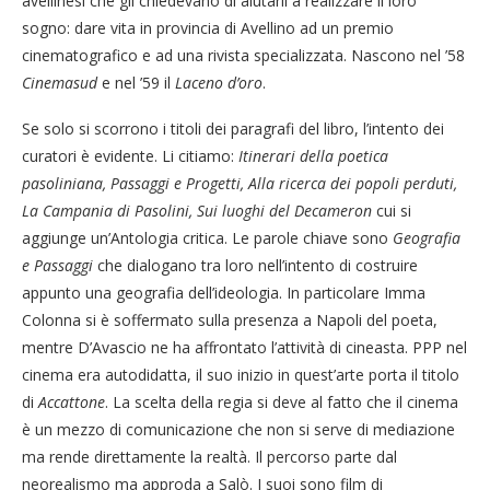
avellinesi che gli chiedevano di aiutarli a realizzare il loro
sogno: dare vita in provincia di Avellino ad un premio
cinematografico e ad una rivista specializzata. Nascono nel ’58
Cinemasud
e nel ’59 il
Laceno d’oro
.
Se solo si scorrono i titoli dei paragrafi del libro, l’intento dei
curatori è evidente. Li citiamo:
Itinerari della poetica
pasoliniana, Passaggi e Progetti, Alla ricerca dei popoli perduti,
La Campania di Pasolini, Sui luoghi del Decameron
cui si
aggiunge un’Antologia critica. Le parole chiave sono
Geografia
e Passaggi
che dialogano tra loro nell’intento di costruire
appunto una geografia dell’ideologia. In particolare Imma
Colonna si è soffermato sulla presenza a Napoli del poeta,
mentre D’Avascio ne ha affrontato l’attività di cineasta. PPP nel
cinema era autodidatta, il suo inizio in quest’arte porta il titolo
di
Accattone
. La scelta della regia si deve al fatto che il cinema
è un mezzo di comunicazione che non si serve di mediazione
ma rende direttamente la realtà. Il percorso parte dal
neorealismo ma approda a Salò. I suoi sono film di