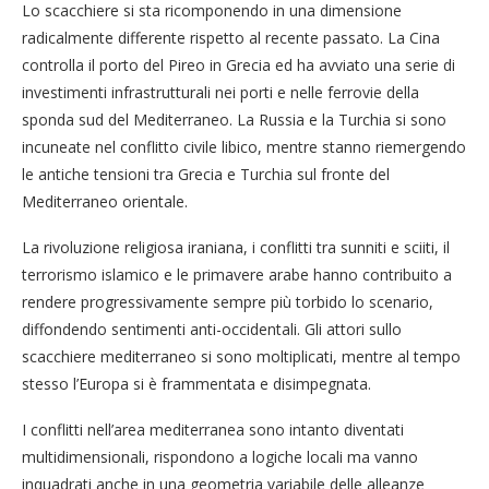
Lo scacchiere si sta ricomponendo in una dimensione
radicalmente differente rispetto al recente passato. La Cina
controlla il porto del Pireo in Grecia ed ha avviato una serie di
investimenti infrastrutturali nei porti e nelle ferrovie della
sponda sud del Mediterraneo. La Russia e la Turchia si sono
incuneate nel conflitto civile libico, mentre stanno riemergendo
le antiche tensioni tra Grecia e Turchia sul fronte del
Mediterraneo orientale.
La rivoluzione religiosa iraniana, i conflitti tra sunniti e sciiti, il
terrorismo islamico e le primavere arabe hanno contribuito a
rendere progressivamente sempre più torbido lo scenario,
diffondendo sentimenti anti-occidentali. Gli attori sullo
scacchiere mediterraneo si sono moltiplicati, mentre al tempo
stesso l’Europa si è frammentata e disimpegnata.
I conflitti nell’area mediterranea sono intanto diventati
multidimensionali, rispondono a logiche locali ma vanno
inquadrati anche in una geometria variabile delle alleanze