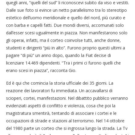
quegli anni, “quelli del sud” li riconoscevi subito da viso e vestiti.
Dalle sue foto si evince un netto parallelismo tra lo stereotipo
estetico dell’uomo meridionale e quello del nord, più curato e
con barba e capelli fatti. Due mondi diversi, accomunati solo
dall’esser scesi ugualmente in piazza. Non manifestarono solo
gli operai, infatti, ma il corteo coinvolse tutti, anche donne,
studenti e dirigenti “più in alto”. Furono proprio questi ultimi a
pagare “di più” un anno dopo, quando la Fiat decise di
licenziare 14.469 dipendenti. “Tra i primi ci furono quelli che
erano scesi in piazza”, racconta Gio.
Ed è qui che comincia la storia ufficiale dei 35 giorni. La
reazione dei lavoratori fu immediata. Un accavallarsi di
scioperi, cortei, manifestazioni. Nel dibattito pubblico verranno
evidenziati aspetti di conflitto e violenza, cosa che poi la
magistratura smentirà, tentando di associare i cortei e le
occupazioni di strade e stazioni al terrorismo. Nel 14 ottobre
del 1980 parte un corteo che si ingrossa lungo la strada. La Tv