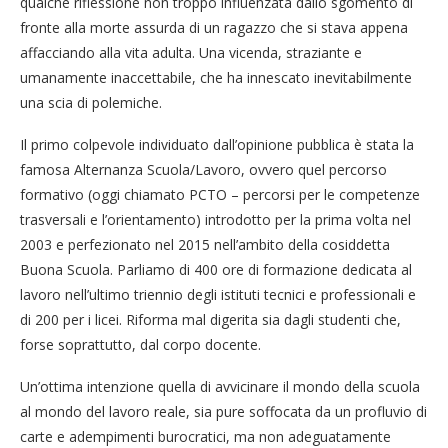
qualche riflessione non troppo influenzata dallo sgomento di
fronte alla morte assurda di un ragazzo che si stava appena
affacciando alla vita adulta. Una vicenda, straziante e
umanamente inaccettabile, che ha innescato inevitabilmente
una scia di polemiche.
Il primo colpevole individuato dall’opinione pubblica è stata la
famosa Alternanza Scuola/Lavoro, ovvero quel percorso
formativo (oggi chiamato PCTO – percorsi per le competenze
trasversali e l’orientamento) introdotto per la prima volta nel
2003 e perfezionato nel 2015 nell’ambito della cosiddetta
Buona Scuola. Parliamo di 400 ore di formazione dedicata al
lavoro nell’ultimo triennio degli istituti tecnici e professionali e
di 200 per i licei. Riforma mal digerita sia dagli studenti che,
forse soprattutto, dal corpo docente.
Un’ottima intenzione quella di avvicinare il mondo della scuola
al mondo del lavoro reale, sia pure soffocata da un profluvio di
carte e adempimenti burocratici, ma non adeguatamente