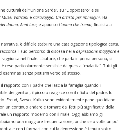
gine culturali dell’“Unione Sarda”, su “Doppiozero” e su
I Musei Vaticani
e
Caravaggio. Un artista per immagini.
Ha
del danno, Anni luce,
e appunto
L’uomo che trema
, finalista al
arrativa, è difficile stabilire una catalogazione tipologica certa.
racconta il suo percorso di discesa nella
depressione maggiore
e
 raggiunta nel finale. L’autore, che parla in prima persona, si
i è reso particolarmente sensibile da questa “malattia”. Tutti gli
 ed esaminati senza pietismi verso sé stesso.
 il rapporto con il padre che lascia la famiglia quando il
 dei genitori, il piccolo reagisce con il rifiuto del padre, lo
ibrio. Freud, Svevo, Kafka sono evidentemente pane quotidiano
n un continuo andare e tornare dai fatti più significativi della
evale un rapporto moderno con il male. Oggi abbiamo gli
io, abbiamo una maggiore frequentazione, anche se a volte un po’
 adotta e con i farmaci con cui la depressione è tenuta sotto