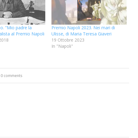
o. “Mio padre la
Premio Napoli 2023. Nei mari di
nalista al Premio Napoli
Ulisse, di Maria Teresa Giaveri
2018
19 Ottobre 2023
"
In "Napoli"
“Un’Ape tra le pagine”, prestito
“Il respiro del mare”, personale
Una barca entra nel Fiordo di
Nuova tanker in acciaio inox
“La Grazia” di Sorrentino
“La Grazia” di Sorrentino
0 comments
presentato da Milvia Marigliano
presentato da Milvia Marigliano
di Terry Mangiatordi
digitale gratuito e...
Crapolla violando...
per la Navalmed