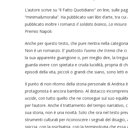
L’autore scrive su “il Fatto Quotidiano” on line, sulle pa
“minima&moralia”. Ha pubblicato vari libri d’arte, tra cui
pubblicato inoltre i romanzi
Il soldato bianco
,
La misura 
Premio Napoli.
Anche per questo testo, che pure rientra nella categoria n
Non è un romanzo. E’ piuttosto
l’uomo che trema
che ci 
la sua apparente guarigione o, per meglio dire, la tregua
guarda vivere con spietata e cruda lucidità, propria di ch
episodi della vita, piccoli o grandi che siano, sono letti
Il punto di non ritorno della storia personale di Andrea è
protagonista è ancora bambino. Al distacco incomprensibile
uccide
, con tutto quello che ne consegue sul suo equil
per l’autore. Anche il trattamento del tempo narrativo, co
sua storia, non è una novità. Solo che ora nel testo pr
strumenti culturali per riconoscere i segnali del disag
spiccia, con la psichiatria, con la terminologia che essa