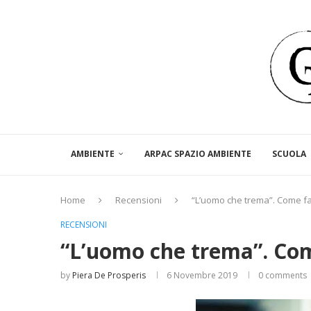
AMBIENTE
ARPAC SPAZIO AMBIENTE
SCUOLA
Home
Recensioni
“L’uomo che trema”. Come fa
RECENSIONI
“L’uomo che trema”. Com
by
Piera De Prosperis
6 Novembre 2019
0 comments