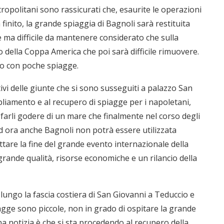
etropolitani sono rassicurati che, esaurite le operazioni
finito, la grande spiaggia di Bagnoli sarà restituita
 ma difficile da mantenere considerato che sulla
o della Coppa America che poi sarà difficile rimuovere.
a o con poche spiagge.
vi delle giunte che si sono susseguiti a palazzo San
liamento e al recupero di spiagge per i napoletani,
 farli godere di un mare che finalmente nel corso degli
Ed ora anche Bagnoli non potrà essere utilizzata
tare la fine del grande evento internazionale della
rande qualità, risorse economiche e un rilancio della
 lungo la fascia costiera di San Giovanni a Teduccio e
iagge sono piccole, non in grado di ospitare la grande
a notizia è che si sta procedendo al recupero della