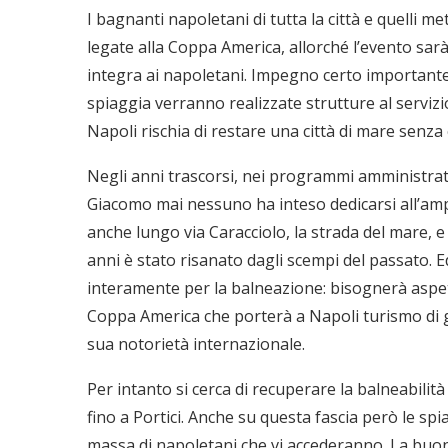
I bagnanti napoletani di tutta la città e quelli m
legate alla Coppa America, allorché l’evento sarà 
integra ai napoletani. Impegno certo importante
spiaggia verranno realizzate strutture al servizi
Napoli rischia di restare una città di mare senz
Negli anni trascorsi, nei programmi amministrati
Giacomo mai nessuno ha inteso dedicarsi all’amp
anche lungo via Caracciolo, la strada del mare, e
anni è stato risanato dagli scempi del passato. 
interamente per la balneazione: bisognerà aspet
Coppa America che porterà a Napoli turismo di g
sua notorietà internazionale.
Per intanto si cerca di recuperare la balneabilità
fino a Portici. Anche su questa fascia però le sp
massa di napoletani che vi accederanno. La buon