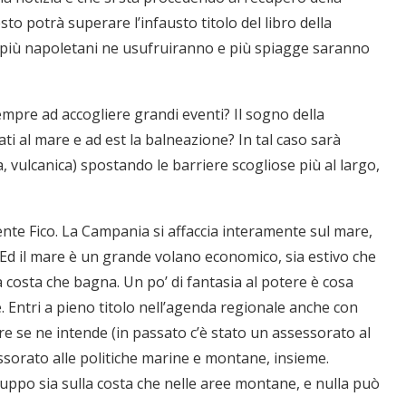
sto potrà superare l’infausto titolo del libro della
a più napoletani ne usufruiranno e più spiagge saranno
mpre ad accogliere grandi eventi? Il sogno della
ati al mare e ad est la balneazione? In tal caso sarà
 vulcanica) spostando le barriere scogliose più al largo,
ente Fico. La Campania si affaccia interamente sul mare,
Ed il mare è un grande volano economico, sia estivo che
a costa che bagna. Un po’ di fantasia al potere è cosa
. Entri a pieno titolo nell’agenda regionale anche con
re se ne intende (in passato c’è stato un assessorato al
“Un’Ape tra le pagine”, prestito
“Il respiro del mare”, personale
Una barca entra nel Fiordo di
Nuova tanker in acciaio inox
“La Grazia” di Sorrentino
“La Grazia” di Sorrentino
sorato alle politiche marine e montane, insieme.
presentato da Milvia Marigliano
presentato da Milvia Marigliano
di Terry Mangiatordi
digitale gratuito e...
Crapolla violando...
per la Navalmed
luppo sia sulla costa che nelle aree montane, e nulla può