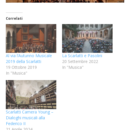
Correlati
Al via l’Autunno Musicale
La Scarlatti e Pasolini
2019 della Scarlatti
20 Settembre 2022
19 Ottobre 2019
In "Musica"
In "Musica"
Scarlatti Camera Young –
Dialoghi musicali alla
Federico II
21 Aprile 2024