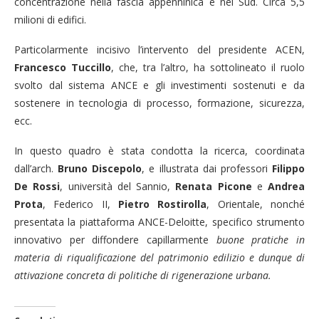
concentrazione nella fascia appenninica e nel Sud. Circa 5,5
milioni di edifici.
Particolarmente incisivo l’intervento del presidente ACEN,
Francesco Tuccillo
, che, tra l’altro, ha sottolineato il ruolo
svolto dal sistema ANCE e gli investimenti sostenuti e da
sostenere in tecnologia di processo, formazione, sicurezza,
ecc.
In questo quadro è stata condotta la ricerca, coordinata
dall’arch.
Bruno Discepolo
, e illustrata dai professori
Filippo
De Rossi
, università del Sannio,
Renata Picone
e
Andrea
Prota
, Federico II,
Pietro Rostirolla
, Orientale, nonché
presentata la piattaforma ANCE-Deloitte, specifico strumento
innovativo per diffondere capillarmente
buone pratiche in
materia di riqualificazione del patrimonio edilizio e dunque di
attivazione concreta di politiche di rigenerazione urbana.