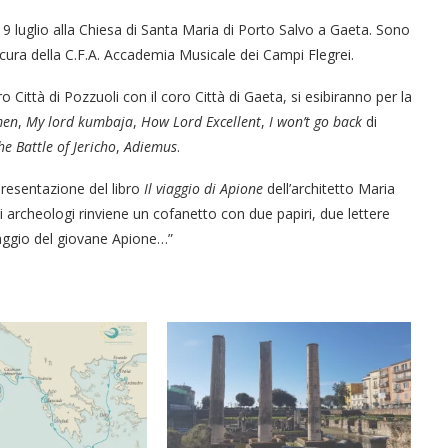
 9 luglio alla Chiesa di Santa Maria di Porto Salvo a Gaeta. Sono
cura della C.F.A. Accademia Musicale dei Campi Flegrei.
o Città di Pozzuoli con il coro Città di Gaeta, si esibiranno per la
men
,
My lord kumbaja
,
How Lord Excellent
,
I won’t go back
di
he Battle of Jericho
,
Adiemus
.
 presentazione del libro
Il viaggio di Apione
dell’architetto Maria
i archeologi rinviene un cofanetto con due papiri, due lettere
iaggio del giovane Apione…”