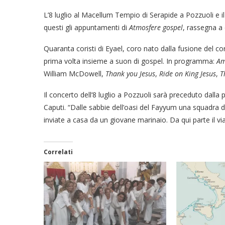
L’8 luglio al Macellum Tempio di Serapide a Pozzuoli e il
questi gli appuntamenti di
Atmosfere gospel
, rassegna a 
Quaranta coristi di Eyael, coro nato dalla fusione del cor
prima volta insieme a suon di gospel. In programma:
A
William McDowell,
Thank you Jesus
,
Ride on King Jesus
,
T
Il concerto dell’8 luglio a Pozzuoli sarà preceduto dalla
Caputi. “Dalle sabbie dell’oasi del Fayyum una squadra d
inviate a casa da un giovane marinaio. Da qui parte il v
Correlati