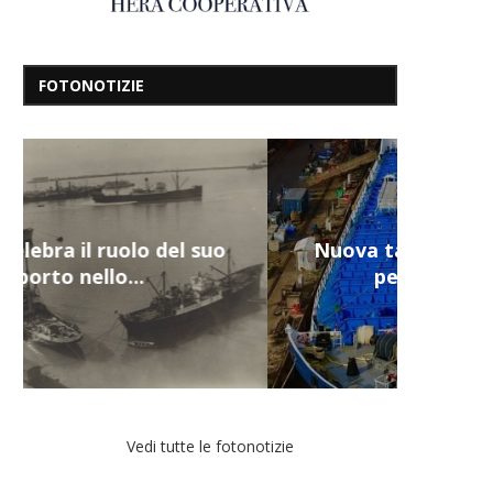
FOTONOTIZIE
Nuova tanker in acciaio inox
per la Navalmed
Vedi tutte le fotonotizie