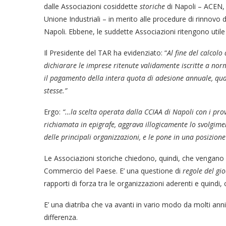
dalle Associazioni cosiddette
storiche
di Napoli – ACEN,
Unione Industriali – in merito alle procedure di rinnov
Napoli. Ebbene, le suddette Associazioni ritengono utile 
Il Presidente del TAR ha evidenziato: “
Al fine del calcol
dichiarare le imprese ritenute validamente iscritte a nor
il pagamento della intera quota di adesione annuale, qua
stesse.”
Ergo:
“…la scelta operata dalla CCIAA di Napoli con i pr
richiamata in epigrafe, aggrava illogicamente lo svolgime
delle principali organizzazioni, e le pone in una posizione
Le Associazioni storiche chiedono, quindi, che vengano 
Commercio del Paese. E’ una questione di
regole del gi
rapporti di forza tra le organizzazioni aderenti e quind
E’ una diatriba che va avanti in vario modo da molti ann
differenza.