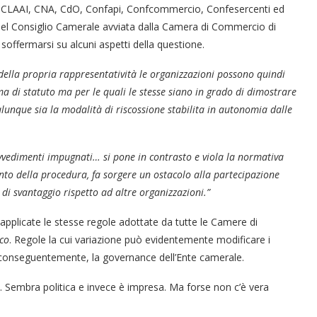
 CLAAI, CNA, CdO, Confapi, Confcommercio, Confesercenti ed
o del Consiglio Camerale avviata dalla Camera di Commercio di
soffermarsi su alcuni aspetti della questione.
o della propria rappresentatività le organizzazioni possono quindi
ma di statuto ma per le quali le stesse siano in grado di dimostrare
lunque sia la modalità di riscossione stabilita in autonomia dalle
ovvedimenti impugnati… si pone in contrasto e viola la normativa
nto della procedura, fa sorgere un ostacolo alla partecipazione
 di svantaggio rispetto ad altre organizzazioni.”
applicate le stesse regole adottate da tutte le Camere di
oco
. Regole la cui variazione può evidentemente modificare i
i, conseguentemente, la governance dell’Ente camerale.
i. Sembra politica e invece è impresa. Ma forse non c’è vera