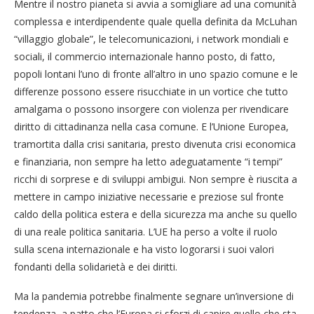
Mentre il nostro pianeta si avvia a somigliare ad una comunità
complessa e interdipendente quale quella definita da McLuhan
“villaggio globale”, le telecomunicazioni, i network mondiali e
sociali, il commercio internazionale hanno posto, di fatto,
popoli lontani l’uno di fronte all’altro in uno spazio comune e le
differenze possono essere risucchiate in un vortice che tutto
amalgama o possono insorgere con violenza per rivendicare
diritto di cittadinanza nella casa comune. E l’Unione Europea,
tramortita dalla crisi sanitaria, presto divenuta crisi economica
e finanziaria, non sempre ha letto adeguatamente “i tempi”
ricchi di sorprese e di sviluppi ambigui. Non sempre è riuscita a
mettere in campo iniziative necessarie e preziose sul fronte
caldo della politica estera e della sicurezza ma anche su quello
di una reale politica sanitaria. L’UE ha perso a volte il ruolo
sulla scena internazionale e ha visto logorarsi i suoi valori
fondanti della solidarietà e dei diritti.
Ma la pandemia potrebbe finalmente segnare un’inversione di
tendenza, a patto che l’Europa si sforzi di capire quello che sta