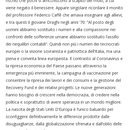
rischio che pochi si arricchiscono a scapito dei molti, a cui
viene negato il benessere. Appare singolare ricordare il monito
del professore Federico Caffè che amava insegnare agli allievi,
e tra questi il giovane Draghi negli anni ‘70: “Al posto degli
uomini abbiamo sostituito i numeri e alla compassione nei
confronti delle sofferenze umane abbiamo sostituito l’assillo
dei riequilibri contabili”. Quindi non più i numeri dei tecnocrati
europei o la visione sovranista e patriottica dell’Italia, ma una
piena e convinta linea europeista. Il contrasto al Coronavirus e
la ripresa economica del Paese passano attraverso la
emergenza più imminente, la campagna di vaccinazione per
consentire la ripresa dei lavori e dei consumi e la gestione del
Recovery Fund e dei relativi progetti. Le nuove generazioni
hanno bisogno di crescere nella democrazia, di credere nella
politica e soprattutto di avere speranza in un mondo migliore.
La nascita degli Stati Uniti D’Europa è l’unico baluardo per
sconfiggere definitivamente le differenze prodotte dalle
disuguaglianze, dalla globalizzazione sfrenata e dall’oblio delle