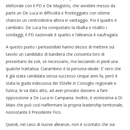
elettorale con il PD e De Magistris, che avrebbe messo da
parte un De Luca in difficoltà e fronteggiato con ottime
chances un centrodestra allora in vantaggio. Poi il quadro è
cambiato. De Luca ha conquistato la ribalta e risalito i
sondaggi, il PD nazionale è sparito e l’alleanza è naufragata.
A questo punto i pentastellati hanno deciso di mettere sul
tavolo un candidato di bandiera che consenta loro di
presentarsi da soli, se necessario, ma lasciando in piedi una
qualche trattativa. Ciarambino è la persona ideale. E’ vero che
è già stata candidata senza successo cinque anni fa, però è
stata la guida indiscussa dei 5Stelle in Consiglio regionale e
l’unica, le va dato atto, ad aver provato davvero a fare
opposizione a De Luca in Campania. Inoltre, è vicinissima a Di
Maio che può così riaffermare la propria leadership territoriale,
nonostante il Presidente Fico.
Quindi, nel caso di nuove alleanze, non è scontato che sia