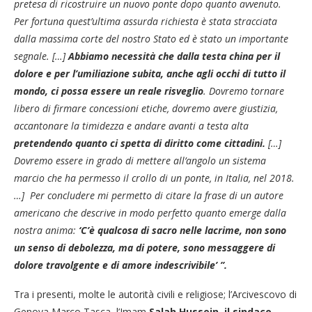
pretesa di ricostruire un nuovo ponte dopo quanto avvenuto.
Per fortuna quest’ultima assurda richiesta è stata stracciata
dalla massima corte del nostro Stato ed è stato un importante
segnale. […]
Abbiamo necessità che dalla testa china per il
dolore e per l’umiliazione subita, anche agli occhi di tutto il
mondo, ci possa essere un reale risveglio
. Dovremo tornare
libero di firmare concessioni etiche, dovremo avere giustizia,
accantonare la timidezza e andare avanti a testa alta
pretendendo quanto ci spetta di diritto come cittadini.
[…]
Dovremo essere in grado di mettere all’angolo un sistema
marcio che ha permesso il crollo di un ponte, in Italia, nel 2018.
…] Per concludere mi permetto di citare la frase di un autore
americano che descrive in modo perfetto quanto emerge dalla
nostra anima:
‘C’è qualcosa di sacro nelle lacrime, non sono
un senso di debolezza, ma di potere, sono messaggere di
dolore travolgente e di amore indescrivibile’ ”.
Tra i presenti, molte le autorità civili e religiose; l’Arcivescovo di
Genova Marco Tasca, l’Imam
Salah Hussein, il sindaco