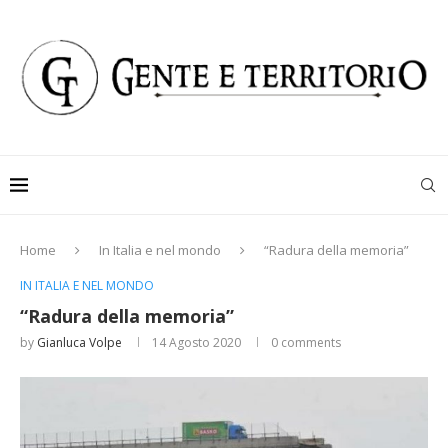
Home
In Italia e nel mondo
“Radura della memoria”
IN ITALIA E NEL MONDO
“Radura della memoria”
by
Gianluca Volpe
14 Agosto 2020
0 comments