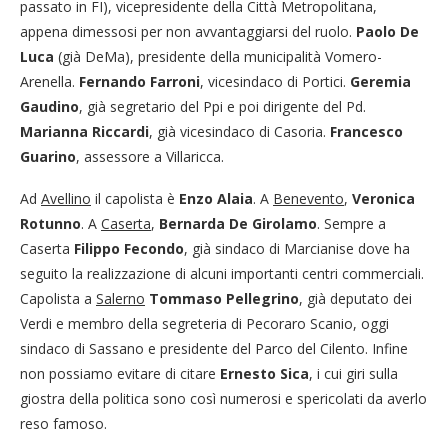
passato in FI), vicepresidente della Città Metropolitana,
appena dimessosi per non avvantaggiarsi del ruolo.
Paolo De
Luca
(già DeMa), presidente della municipalità Vomero-
Arenella.
Fernando Farroni
, vicesindaco di Portici.
Geremia
Gaudino
, già segretario del Ppi e poi dirigente del Pd.
Marianna Riccardi
, già vicesindaco di Casoria.
Francesco
Guarino
, assessore a Villaricca.
Ad
Avellino
il capolista è
Enzo Alaia
. A
Benevento
,
Veronica
Rotunno
. A
Caserta
,
Bernarda De Girolamo
. Sempre a
Caserta
Filippo Fecondo
, già sindaco di Marcianise dove ha
seguito la realizzazione di alcuni importanti centri commerciali.
Capolista a
Salerno
Tommaso Pellegrino
, già deputato dei
Verdi e membro della segreteria di Pecoraro Scanio, oggi
sindaco di Sassano e presidente del Parco del Cilento. Infine
non possiamo evitare di citare
Ernesto Sica
, i cui giri sulla
giostra della politica sono così numerosi e spericolati da averlo
reso famoso.