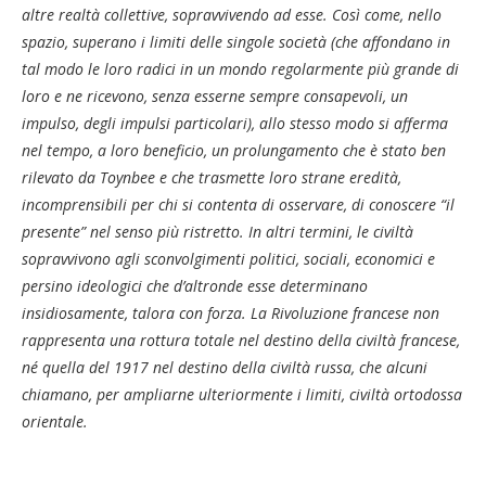
altre realtà collettive, sopravvivendo ad esse. Così come, nello
spazio, superano i limiti delle singole società (che affondano in
tal modo le loro radici in un mondo regolarmente più grande di
loro e ne ricevono, senza esserne sempre consapevoli, un
impulso, degli impulsi particolari), allo stesso modo si afferma
nel tempo, a loro beneficio, un prolungamento che è stato ben
rilevato da Toynbee e che trasmette loro strane eredità,
incomprensibili per chi si contenta di osservare, di conoscere “il
presente” nel senso più ristretto. In altri termini, le civiltà
sopravvivono agli sconvolgimenti politici, sociali, economici e
persino ideologici che d’altronde esse determinano
insidiosamente, talora con forza. La Rivoluzione francese non
rappresenta una rottura totale nel destino della civiltà francese,
né quella del 1917 nel destino della civiltà russa, che alcuni
chiamano, per ampliarne ulteriormente i limiti, civiltà ortodossa
orientale.