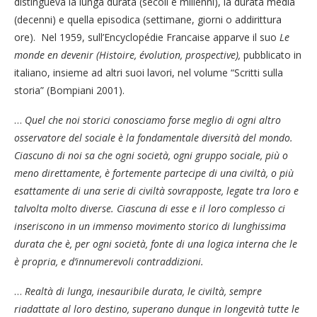
distingueva la lunga durata (secoli e millenni), la durata media
(decenni) e quella episodica (settimane, giorni o addirittura
ore). Nel 1959, sull’Encyclopédie Francaise apparve il suo
Le
monde en devenir (Histoire, évolution, prospective),
pubblicato in
italiano, insieme ad altri suoi lavori, nel volume “Scritti sulla
storia” (Bompiani 2001).
…
Quel che noi storici conosciamo forse meglio di ogni altro
osservatore del sociale è la fondamentale diversità del mondo.
Ciascuno di noi sa che ogni società, ogni gruppo sociale, più o
meno direttamente, è fortemente partecipe di una civiltà, o più
esattamente di una serie di civiltà sovrapposte, legate tra loro e
talvolta molto diverse. Ciascuna di esse e il loro complesso ci
inseriscono in un immenso movimento storico di lunghissima
durata che è, per ogni società, fonte di una logica interna che le
è propria, e d’innumerevoli contraddizioni.
…
Realtà di lunga, inesauribile durata, le civiltà, sempre
riadattate al loro destino, superano dunque in longevità tutte le